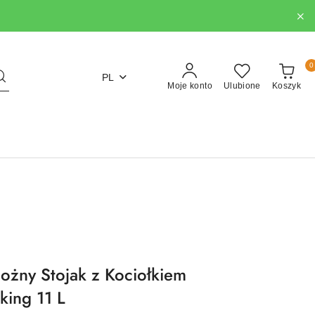
0
PL
Moje konto
Ulubione
Koszyk
ożny Stojak z Kociołkiem
ing 11 L