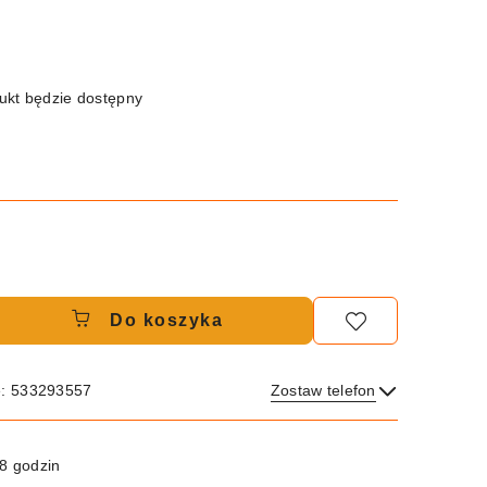
kt będzie dostępny
Do koszyka
e: 533293557
Zostaw telefon
Wyślij
8 godzin