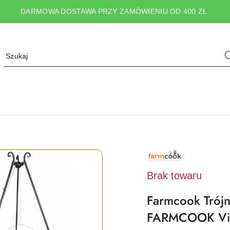
DARMOWA DOSTAWA PRZY ZAMÓWIENIU OD 400 ZŁ
NAZWA
PRODUCENTA:
FARMCOOK
Brak towaru
Farmcook Trójn
FARMCOOK Vik