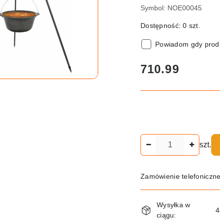
Symbol:
NOE00045
Dostępność:
0
szt.
Powiadom gdy produ
cena:
710.99
Ilość
szt.
Zamówienie telefoniczn
Dostępność
Wysyłka w
i
4
ciągu: