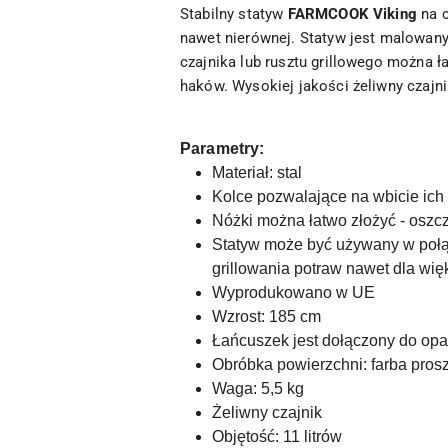
Stabilny statyw
FARMCOOK Viking
na c
nawet nierównej.
Statyw jest malowany
czajnika lub rusztu grillowego można 
haków.
Wysokiej jakości żeliwny czajn
Parametry:
Materiał: stal
Kolce pozwalające na wbicie ich
Nóżki można łatwo złożyć - osz
Statyw może być używany w połą
grillowania potraw nawet dla więk
Wyprodukowano w UE
Wzrost: 185 cm
Łańcuszek jest dołączony do op
Obróbka powierzchni: farba pro
Waga: 5,5 kg
Żeliwny czajnik
Objętość: 11 litrów