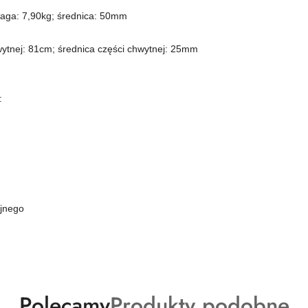
aga: 7,90kg; średnica: 50mm
ytnej: 81cm; średnica części chwytnej: 25mm
:
yjnego
Produkty
Produkty
Polecamy
Produkty podobne