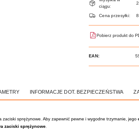
i
2
ciągu:
dostawa
Cena przesyłki:
8
Pobierz produkt do 
EAN:
5
AMETRY
INFORMACJE DOT. BEZPIECZEŃSTWA
Z
i na zaciski sprężynowe. Aby zapewnić pewne i wygodne trzymanie, jego
a zaciski sprężynowe
.