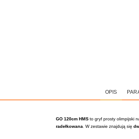
OPIS
PAR
GO 120cm HMS
to gryf prosty olimpijsk
radełkowana
. W zestawie znajdują się
dw