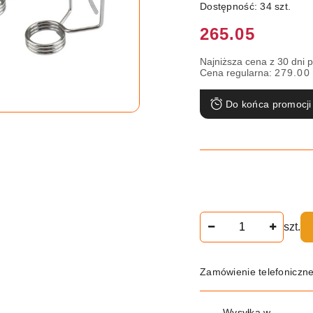
Dostępność:
34
szt.
Cena:
265.05
Najniższa cena z 30 dni 
Cena regularna:
279.00
Do końca promocji
Ilość
szt.
Zamówienie telefoniczn
Dostępność
Wysyłka w