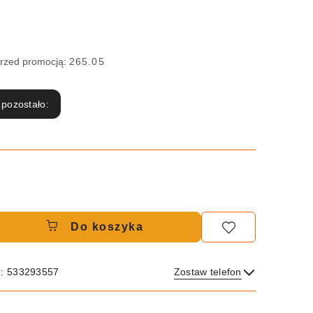
przed promocją:
265.05
 pozostało:
Do koszyka
e: 533293557
Zostaw telefon
Wyślij