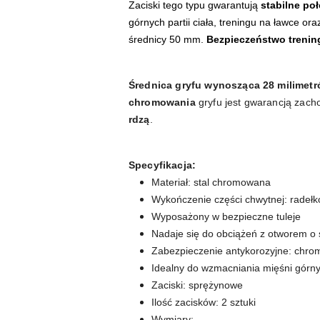
Zaciski tego typu gwarantują
stabilne poł
górnych partii ciała, treningu na ławce o
średnicy 50 mm.
Bezpieczeństwo trening
Średnica gryfu wynosząca 28 milimet
chromowania
gryfu jest gwarancją zach
rdzą
.
Specyfikacja:
Materiał: stal chromowana
Wykończenie części chwytnej: radeł
Wyposażony w bezpieczne tuleje
Nadaje się do obciążeń z otworem o
Zabezpieczenie antykorozyjne: chro
Idealny do wzmacniania mięśni górnyc
Zaciski: sprężynowe
Ilość zacisków: 2 sztuki
Wymiary: