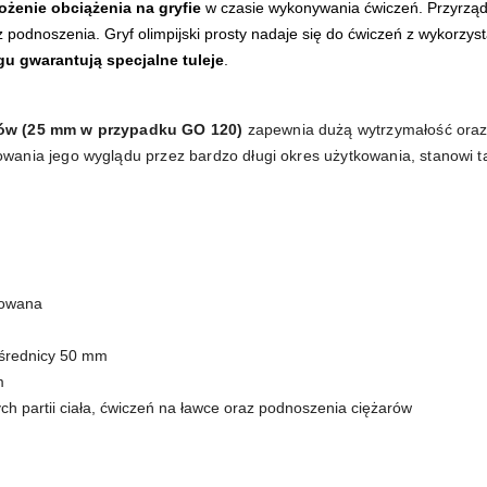
ożenie obciążenia na gryfie
w czasie wykonywania ćwiczeń. Przyrząd 
raz podnoszenia. Gryf olimpijski prosty nadaje się do ćwiczeń z wykorz
u gwarantują specjalne tuleje
.
rów (25 mm w przypadku GO 120)
zapewnia dużą wytrzymałość oraz
owania jego wyglądu przez bardzo długi okres użytkowania, stanowi 
kowana
 średnicy 50 mm
m
h partii ciała, ćwiczeń na ławce oraz podnoszenia ciężarów