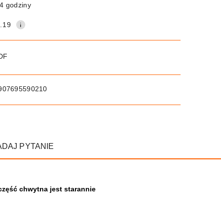
4 godziny
.19
PDF
907695590210
ADAJ PYTANIE
część chwytna jest starannie