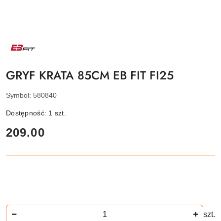
NAZWA
PRODUCENTA:
EB
FIT
GRYF KRATA 85CM EB FIT FI25
Symbol:
580840
Dostępność:
1
szt.
cena:
209.00
Ilość
szt.