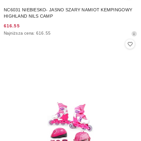
NC6031 NIEBIESKO- JASNO SZARY NAMIOT KEMPINGOWY
HIGHLAND NILS CAMP
616.55
Cena
Najniższa
Najniższa cena:
616.55
promocyjna:
cena
z
30
dni
przed
obniżką