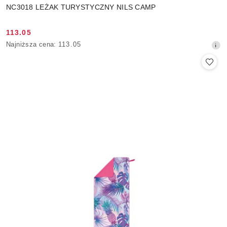
NC3018 LEŻAK TURYSTYCZNY NILS CAMP
113.05
Cena
Najniższa
Najniższa cena:
113.05
promocyjna:
cena
z
30
dni
przed
obniżką