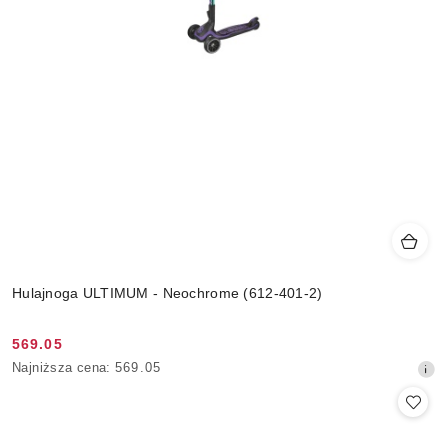
Hulajnoga ULTIMUM - Neochrome (612-401-2)
569.05
Cena
Najniższa
Najniższa cena:
569.05
promocyjna:
cena
z
30
dni