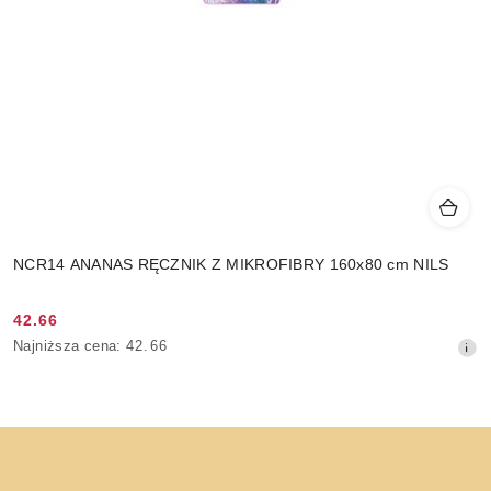
NCR14 ANANAS RĘCZNIK Z MIKROFIBRY 160x80 cm NILS
42.66
Cena
Najniższa
Najniższa cena:
42.66
promocyjna:
cena
z
30
dni
przed
obniżką