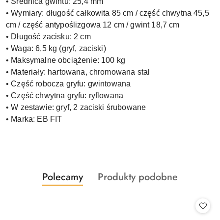
• Średnica gwintu: 25,4 mm
• Wymiary: długość całkowita 85 cm / część chwytna 45,5
cm / część antypoślizgowa 12 cm / gwint 18,7 cm
• Długość zacisku: 2 cm
• Waga: 6,5 kg (gryf, zaciski)
• Maksymalne obciążenie: 100 kg
• Materiały: hartowana, chromowana stal
• Część robocza gryfu: gwintowana
• Część chwytna gryfu: ryflowana
• W zestawie: gryf, 2 zaciski śrubowane
• Marka: EB FIT
Produkty
Produkty
Polecamy
Produkty podobne
Pomiń karuzelę produktów
o
o
statusie:
statusie: