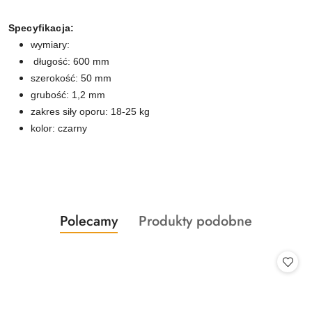
Specyfikacja:
wymiary:
długość: 600 mm
szerokość: 50 mm
grubość: 1,2 mm
zakres siły oporu: 18-25 kg
kolor: czarny
Produkty
Produkty
Polecamy
Produkty podobne
Pomiń karuzelę produktów
o
o
statusie:
statusie: