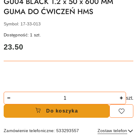
GU04 BLACK 1.2 x 50 x 600 MM
GUMA DO ĆWICZEŃ HMS
Symbol:
17-33-013
Dostępność:
1
szt.
cena:
23.50
Ilość
szt.
Do koszyka
Zamówienie telefoniczne: 533293557
Zostaw telefon