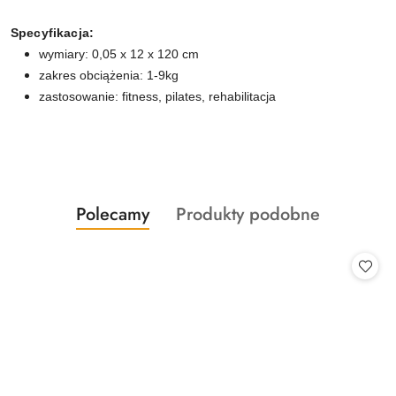
Specyfikacja:
wymiary: 0,05 x 12 x 120 cm
zakres obciążenia: 1-9kg
zastosowanie: fitness, pilates, rehabilitacja
Produkty
Produkty
Polecamy
Produkty podobne
Pomiń karuzelę produktów
o
o
statusie:
statusie: