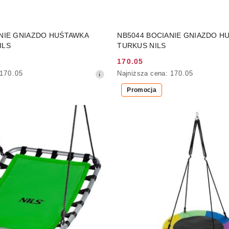
DO KOSZYKA
DO KOSZYKA
ANIE GNIAZDO HUŚTAWKA
NB5044 BOCIANIE GNIAZDO H
ILS
TURKUS NILS
170.05
Cena
Najniższa
170.05
Najniższa cena:
170.05
promocyjna:
cena
Promocja
z
30
dni
przed
obniżką