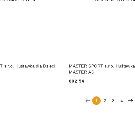
DO KOSZYKA
DO KOSZYKA
.r.o. Huśtawka dla Dzieci
MASTER SPORT s.r.o. Huśtawka 
MASTER A3
802.54
Cena:
1
2
3
4