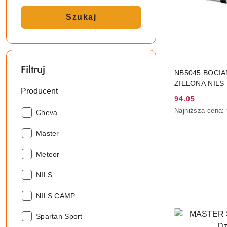
Szukaj
Filtruj
NB5045 BOCI
ZIELONA NILS
Producent
94.05
Cena
Najniższa
Najniższa cena:
Producent:
Cheva
promocyjna:
cena
z
Producent:
Master
30
dni
Producent:
Meteor
przed
obniżką
Producent:
NILS
Producent:
NILS CAMP
Producent:
Spartan Sport