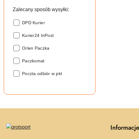
Zalecany sposób wysyłki:
Zalecany
DPD Kurier
sposób
Zalecany
wysyłki::
Kurier24 InPost
sposób
Zalecany
wysyłki::
Orlen Paczka
sposób
Zalecany
wysyłki::
Paczkomat
sposób
Zalecany
wysyłki::
Poczta odbiór w pkt
sposób
wysyłki::
Informacj