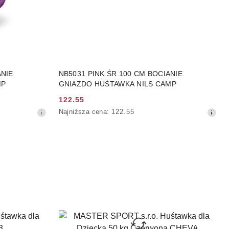
NY
DO KOSZYKA
ANIE
NB5031 PINK ŚR.100 CM BOCIANIE
MP
GNIAZDO HUŚTAWKA NILS CAMP
122.55
Cena
Najniższa
Najniższa cena:
122.55
promocyjna:
cena
z
30
dni
przed
obniżką