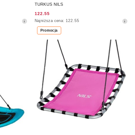
TURKUS NILS
122.55
Cena
Najniższa
Najniższa cena:
122.55
promocyjna:
cena
Promocja
z
30
dni
przed
obniżką