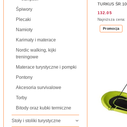
TURKUS ŚR.10
Śpiwory
132.05
Cena
Najniższa
Plecaki
Najniższa cena:
promocyjna:
cena
Promocja
z
Namioty
30
dni
Karimaty i materace
przed
obniżką
Nordic walking, kijki
treningowe
Materace turystyczne i pompki
Pontony
Akcesoria survivalowe
Torby
Bitody oraz kubki termiczne
Stoły i stoliki turystyczne