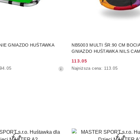
PRODUKT NIEDOSTĘP
DO KOSZYKA
ANIE GNIAZDO HUŚTAWKA
NB5003 MULTI ŚR.90 CM BOCI
GNIAZDO HUŚTAWKA NILS CA
113.05
Cena
Najniższa
94.05
Najniższa cena:
113.05
promocyjna:
cena
z
30
dni
przed
obniżką