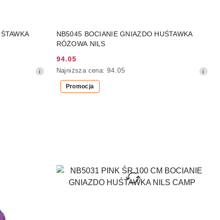
DO KOSZYKA
UŚTAWKA
NB5045 BOCIANIE GNIAZDO HUŚTAWKA
RÓŻOWA NILS
94.05
Cena
Najniższa
Najniższa cena:
94.05
promocyjna:
cena
Promocja
z
30
dni
przed
obniżką