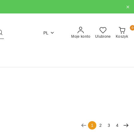
0
PL
Moje konto
Ulubione
Koszyk
1
2
3
4