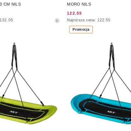
0 CM NILS
MORO NILS
122.55
Cena
Najniższa
132.05
Najniższa cena:
122.55
promocyjna:
cena
Promocja
z
30
dni
przed
obniżką