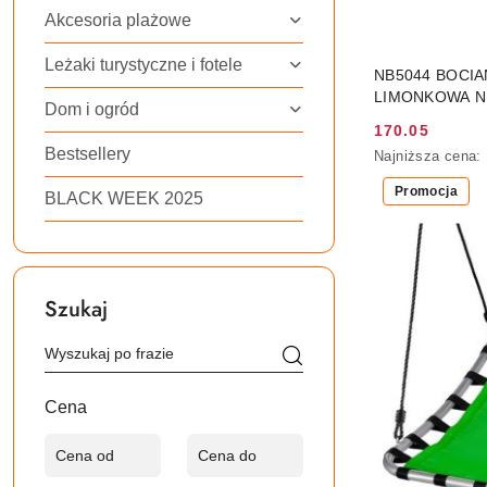
Akcesoria plażowe
Leżaki turystyczne i fotele
NB5044 BOCI
LIMONKOWA N
Dom i ogród
170.05
Cena
Bestsellery
Najniższa
Najniższa cena:
promocyjna:
cena
Promocja
z
BLACK WEEK 2025
30
dni
przed
obniżką
Szukaj
Cena