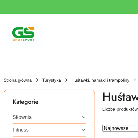
Przejdź do treści głównej
Przejdź do wyszukiwarki
Przejdź do moje konto
Przejdź do menu głównego
Przejdź do stopki
Strona główna
Turystyka
Huśtawki, hamaki i trampoliny
Huśtaw
Kategorie
Liczba produktó
Siłownia
Zastosowano
Sortuj
Fitness
według
sortowanie: