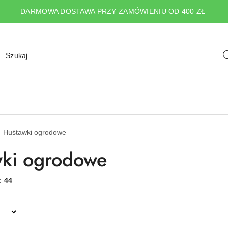
DARMOWA DOSTAWA PRZY ZAMÓWIENIU OD 400 ZŁ
Huśtawki ogrodowe
ki ogrodowe
w:
44