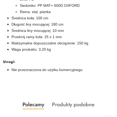
Siedzisko: PP MAT+ 600D OXFORD
Rama: stal, pianka
Średnica koła: 100 cm
Długość liny mocującej: 180 cm
Średnica liny mocującej: 10 mm
Przekrój ramy koła: 25 x 1 mm
Maksymalne dopuszczalne obciążenie: 150 kg
Waga produktu: 3,20 kg
Uwagi:
Nie przeznaczona do użytku komercyjnego
Produkty
Produkty
Polecamy
Produkty podobne
Pomiń karuzelę produktów
o
o