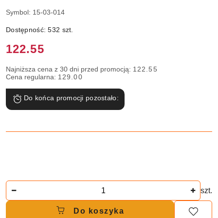
Symbol:
15-03-014
Dostępność:
532
szt.
Cena:
122.55
Najniższa cena z 30 dni przed promocją:
122.55
Cena regularna:
129.00
Do końca promocji pozostało:
Ilość
szt.
Do koszyka