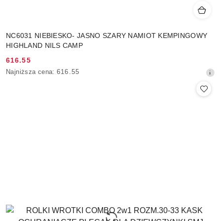
NC6031 NIEBIESKO- JASNO SZARY NAMIOT KEMPINGOWY
HIGHLAND NILS CAMP
616.55
Cena
Najniższa
Najniższa cena:
616.55
promocyjna:
cena
z
30
dni
przed
obniżką