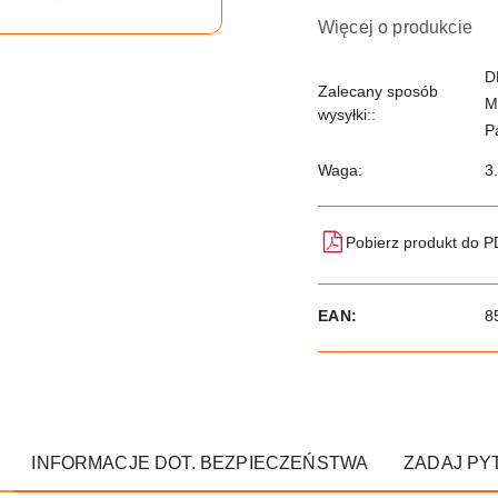
Więcej o produkcie
D
Zalecany sposób
M
wysyłki::
P
Waga:
3
Pobierz produkt do 
EAN:
8
INFORMACJE DOT. BEZPIECZEŃSTWA
ZADAJ PY