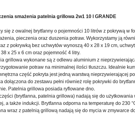
czenia smażenia patelnia grillowa 2w1 10 l GRANDE
y się z owalnej brytfanny o pojemności 10 litrów z pokrywą w fo
żenia, pieczenia oraz duszenia potraw. Wykorzystamy ją również
raz z pokrywką bez uchwytów wynoszą 40 x 28 x 19 cm, uchwyty
8 x 25 x 6 cm oraz pojemność 4 litry.
lnia grillowa wykonane są z odlewu aluminium z nieprzywieraj
gotowanie potraw na minimalnej ilości tłuszczu. Idealnie kum
wnętrzna część pokryta jest jedną warstwą nieprzywierającej p
owa dołączona do zestawu pełni również rolę pokrywki do brytf
nie. Patelnia grillowa posiada ryflowane dno.
zęści (brytfanna, patelnia grillowa) nadają się do użytkowania
ej, a także indukcji. Brytfanna odporna na temperaturę do 230 °
nna wraz z patelnią grillową nadają się do mycia w zmywarce d