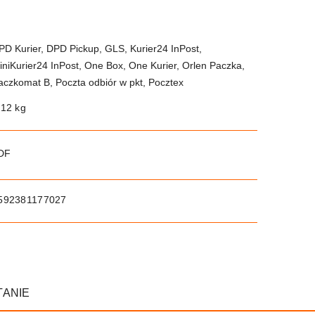
PD Kurier, DPD Pickup, GLS, Kurier24 InPost,
iniKurier24 InPost, One Box, One Kurier, Orlen Paczka,
aczkomat B, Poczta odbiór w pkt, Pocztex
.12 kg
PDF
592381177027
TANIE