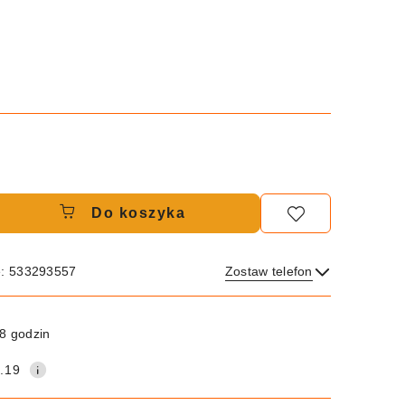
Do koszyka
e: 533293557
Zostaw telefon
Wyślij
8 godzin
.19