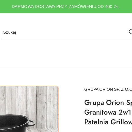
DARMOWA DOSTAWA PRZY ZAMÓWIENIU OD 400 ZŁ
NAZWA
GRUPA ORION SP. Z O.O
PRODUCENTA:
Grupa Orion Sp
Granitowa 2w1
Patelnia Grillo