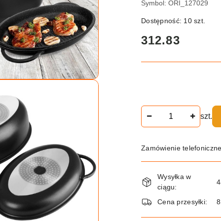
Symbol:
ORI_127029
Dostępność:
10
szt.
cena:
312.83
Ilość
szt.
Zamówienie telefoniczn
Dostępność
Wysyłka w
i
4
ciągu:
dostawa
Cena przesyłki:
8