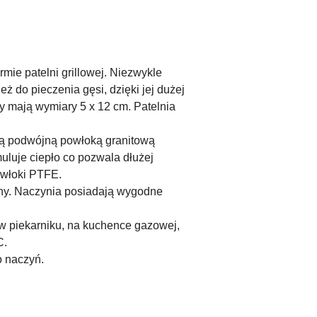
rmie patelni grillowej. Niezwykle
 do pieczenia gęsi, dzięki jej dużej
 mają wymiary 5 x 12 cm. Patelnia
ącą podwójną powłoką granitową
uluje ciepło co pozwala dłużej
owłoki PTFE.
anny. Naczynia posiadają wygodne
 w piekarniku, na kuchence gazowej,
C.
o naczyń.