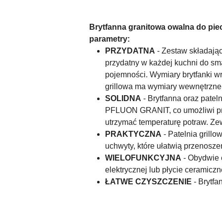
Brytfanna granitowa owalna do pie
parametry:
PRZYDATNA
- Zestaw składając
przydatny w każdej kuchni do sma
pojemności. Wymiary brytfanki w
grillowa ma wymiary wewnętrzne 3
SOLIDNA
- Brytfanna oraz pate
PFLUON GRANIT, co umożliwi przy
utrzymać temperaturę potraw. Ze
PRAKTYCZNA
- Patelnia grill
uchwyty, które ułatwią przenosze
WIELOFUNKCYJNA
- Obydwie c
elektrycznej lub płycie ceramiczn
ŁATWE CZYSZCZENIE
- Brytfa