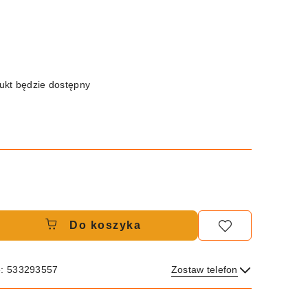
kt będzie dostępny
Do koszyka
e: 533293557
Zostaw telefon
Wyślij