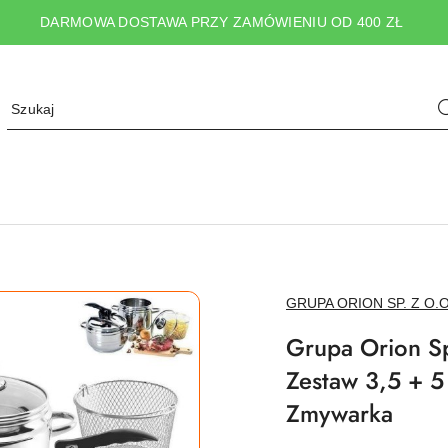
DARMOWA DOSTAWA PRZY ZAMÓWIENIU OD 400 ZŁ
NAZWA
GRUPA ORION SP. Z O.O
PRODUCENTA:
Grupa Orion Sp
Zestaw 3,5 + 
Zmywarka