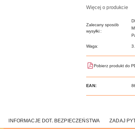
Więcej o produkcie
D
Zalecany sposób
M
wysyłki::
P
Waga:
3
Pobierz produkt do 
EAN:
8
INFORMACJE DOT. BEZPIECZEŃSTWA
ZADAJ PY