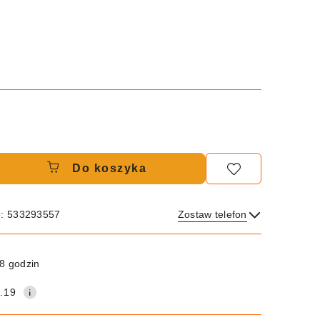
Do koszyka
e: 533293557
Zostaw telefon
Wyślij
8 godzin
.19