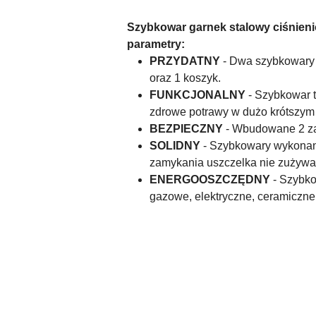
Szybkowar garnek stalowy ciśnieni
parametry:
PRZYDATNY
- Dwa szybkowary 
oraz 1 koszyk.
FUNKCJONALNY
- Szybkowar t
zdrowe potrawy w dużo krótszym 
BEZPIECZNY
- Wbudowane 2 zaw
SOLIDNY
- Szybkowary wykonane
zamykania uszczelka nie zużywa 
ENERGOOSZCZĘDNY
- Szybko
gazowe, elektryczne, ceramiczne
Pomiń karuzelę produktów