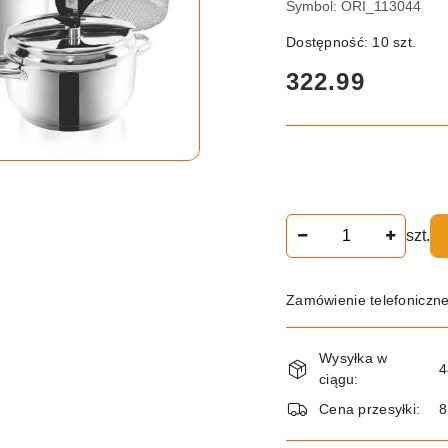
Symbol:
ORI_113044
Dostępność:
10
szt.
cena:
322.99
Ilość
szt.
Zamówienie telefoniczn
Dostępność
Wysyłka w
i
4
ciągu:
dostawa
Cena przesyłki:
8