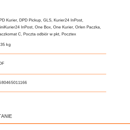
PD Kurier, DPD Pickup, GLS, Kurier24 InPost,
iniKurier24 InPost, One Box, One Kurier, Orlen Paczka,
aczkomat C, Poczta odbiór w pkt, Pocztex
.35 kg
PDF
680465011166
TANIE