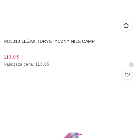
NC3018 LEŻAK TURYSTYCZNY NILS CAMP
113.05
Cena
Najniższa
Najniższa cena:
113.05
promocyjna:
cena
z
30
dni
przed
obniżką