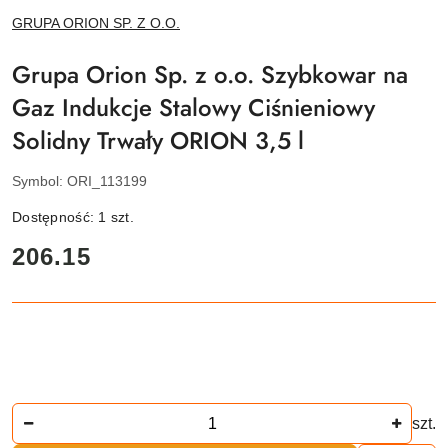
NAZWA
GRUPA ORION SP. Z O.O.
PRODUCENTA:
Grupa Orion Sp. z o.o. Szybkowar na
Gaz Indukcje Stalowy Ciśnieniowy
Solidny Trwały ORION 3,5 l
Symbol:
ORI_113199
Dostępność:
1
szt.
cena:
206.15
Ilość
szt.