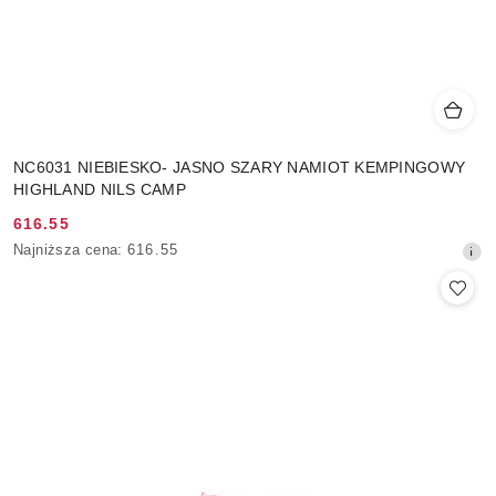
NC6031 NIEBIESKO- JASNO SZARY NAMIOT KEMPINGOWY
HIGHLAND NILS CAMP
616.55
Cena
Najniższa
Najniższa cena:
616.55
promocyjna:
cena
z
30
dni
przed
obniżką