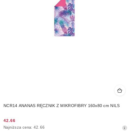
NCR14 ANANAS RĘCZNIK Z MIKROFIBRY 160x80 cm NILS
42.66
Cena
Najniższa
Najniższa cena:
42.66
promocyjna: