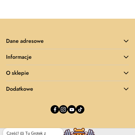
cena
z
30
dni
przed
obniżką
Dane adresowe
Informacje
O sklepie
Dodatkowe
Cześć! 🐹 Tu Grotek z