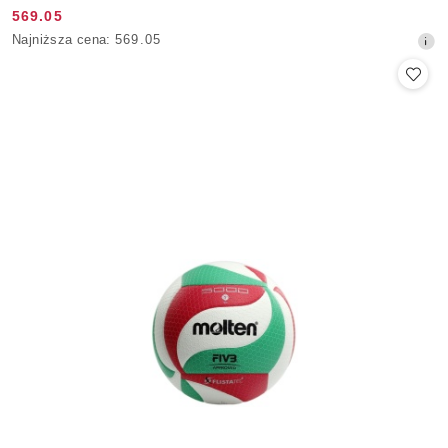
569.05
Cena
Najniższa
Najniższa cena:
569.05
promocyjna:
cena
z
30
dni
przed
obniżką