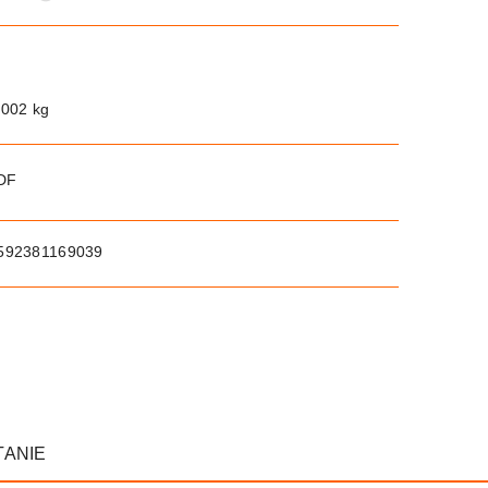
.002 kg
PDF
592381169039
TANIE