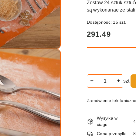
Zestaw 24 sztuk sztuć
są wykonanae ze stali
Dostępność:
15
szt.
cena:
291.49
Ilość
szt.
Zamówienie telefoniczn
Dostępność
Wysyłka w
i
4
ciągu:
dostawa
Cena przesyłki:
8