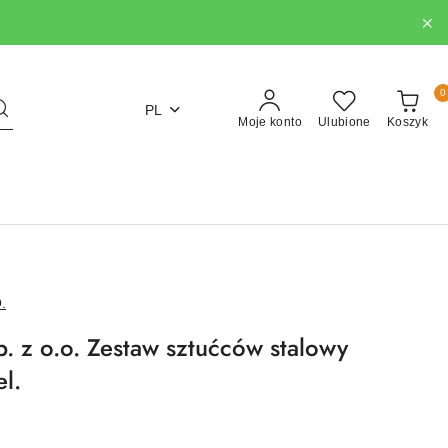
0
PL
Moje konto
Ulubione
Koszyk
.
. z o.o. Zestaw sztućców stalowy
l.