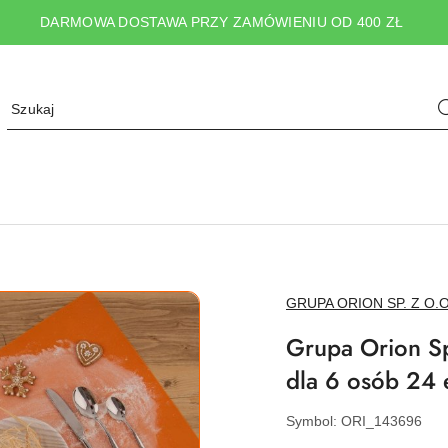
DARMOWA DOSTAWA PRZY ZAMÓWIENIU OD 400 ZŁ
NAZWA
GRUPA ORION SP. Z O.O
PRODUCENTA:
Grupa Orion Sp
dla 6 osób 24 e
Symbol:
ORI_143696