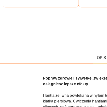
OPIS
Popraw zdrowie i sylwetkę, zwięks
osiągniesz lepsze efekty.
Hantla żeliwna powlekana winylem to
klatka piersiowa. Ćwiczenia hantlam
siłowych, ogólnorozwojowych i rehab