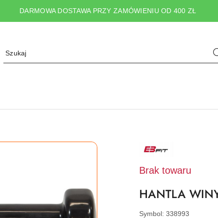
DARMOWA DOSTAWA PRZY ZAMÓWIENIU OD 400 ZŁ
NAZWA
PRODUCENTA:
EB
FIT
Brak towaru
HANTLA WINY
Symbol:
338993