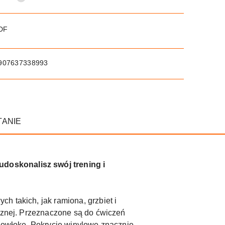
PDF
907637338993
TANIE
udoskonalisz swój trening i
h takich, jak ramiona, grzbiet i
ycznej. Przeznaczone są do ćwiczeń
 powłokę. Pokrycie winylowe znacznie