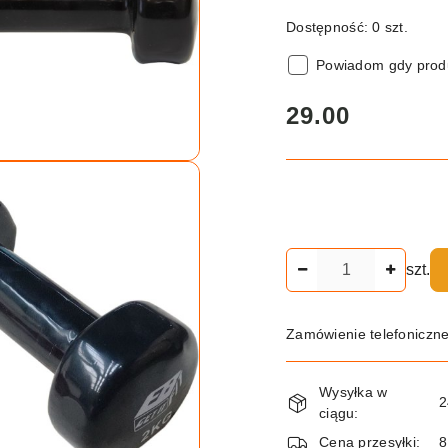
Dostępność:
0
szt.
Powiadom gdy produ
cena:
29.00
Ilość
szt.
Zamówienie telefoniczn
Dostępność
Wysyłka w
i
2
ciągu:
dostawa
Cena przesyłki:
8