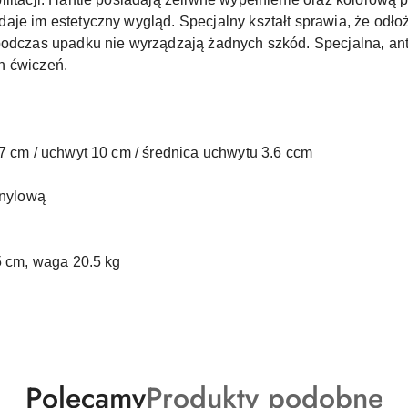
je im estetyczny wygląd. Specjalny kształt sprawia, że odłoż
 podczas upadku nie wyrządzają żadnych szkód. Specjalna, a
h ćwiczeń.
 7 cm / uchwyt 10 cm / średnica uchwytu 3.6 ccm
inylową
5 cm, waga 20.5 kg
Produkty
Produkty
Polecamy
Produkty podobne