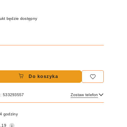
kt będzie dostępny
Do koszyka
e: 533293557
Zostaw telefon
Wyślij
4 godziny
.19