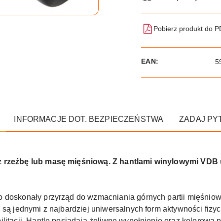
Pobierz produkt do 
EAN:
5
INFORMACJE DOT. BEZPIECZEŃSTWA
ZADAJ PY
z rzeźbę lub masę mięśniową. Z hantlami winylowymi VDB 
 doskonały przyrząd do wzmacniania górnych partii mięśniowyc
i są jednymi z najbardziej uniwersalnych form aktywności fiz
ilitacji. Hantle posiadają żeliwne wypełnienie oraz kolorową