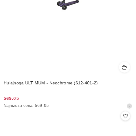
Hulajnoga ULTIMUM - Neochrome (612-401-2)
569.05
Cena
Najniższa
Najniższa cena:
569.05
promocyjna:
cena
z
30
dni
przed