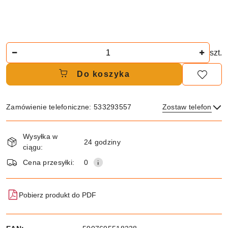
Ilość
szt.
Do koszyka
Zamówienie telefoniczne: 533293557
Zostaw telefon
Dostępność
Wysyłka w
i
24 godziny
ciągu:
dostawa
Wyślij
Cena przesyłki:
0
Pobierz produkt do PDF