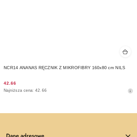
NCR14 ANANAS RĘCZNIK Z MIKROFIBRY 160x80 cm NILS
42.66
Cena
Najniższa
Najniższa cena:
42.66
promocyjna:
cena
z
30
dni
przed
obniżką
Dane adresowe