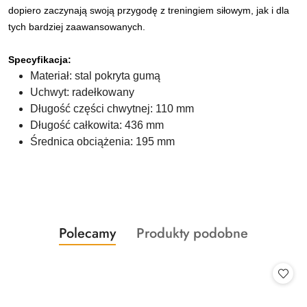
dopiero zaczynają swoją przygodę z treningiem siłowym, jak i dla
tych bardziej zaawansowanych.
Specyfikacja:
Materiał: stal pokryta gumą
Uchwyt: radełkowany
Długość części chwytnej: 110 mm
Długość całkowita: 436 mm
Średnica obciążenia: 195 mm
Produkty
Produkty
Polecamy
Produkty podobne
Pomiń karuzelę produktów
o
o
statusie:
statusie: