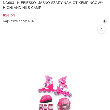
NC6031 NIEBIESKO- JASNO SZARY NAMIOT KEMPINGOWY
HIGHLAND NILS CAMP
616.55
Cena
Najniższa
Najniższa cena:
616.55
promocyjna:
cena
z
30
dni
przed
obniżką