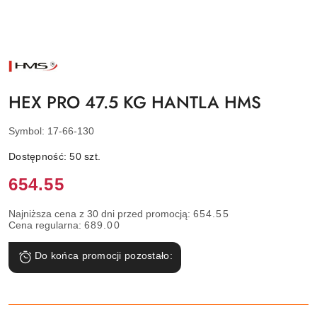
NAZWA
PRODUCENTA:
HMS
HEX PRO 47.5 KG HANTLA HMS
Symbol:
17-66-130
Dostępność:
50
szt.
Cena:
654.55
Najniższa cena z 30 dni przed promocją:
654.55
Cena regularna:
689.00
Do końca promocji pozostało: