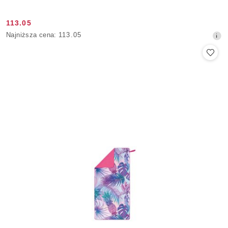
113.05
Cena
Najniższa
Najniższa cena:
113.05
promocyjna:
cena
z
30
dni
przed
obniżką