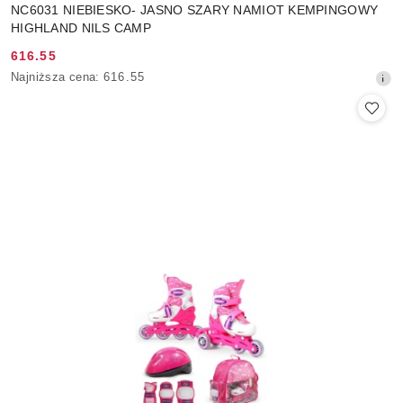
NC6031 NIEBIESKO- JASNO SZARY NAMIOT KEMPINGOWY
HIGHLAND NILS CAMP
616.55
Cena
Najniższa
Najniższa cena:
616.55
promocyjna:
cena
z
30
dni
przed
obniżką