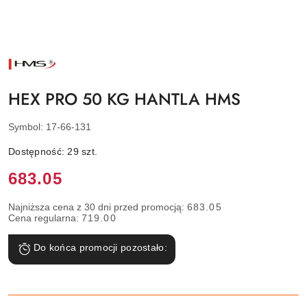
NAZWA
PRODUCENTA:
HMS
HEX PRO 50 KG HANTLA HMS
Symbol:
17-66-131
Dostępność:
29
szt.
Cena:
683.05
Najniższa cena z 30 dni przed promocją:
683.05
Cena regularna:
719.00
Do końca promocji pozostało: