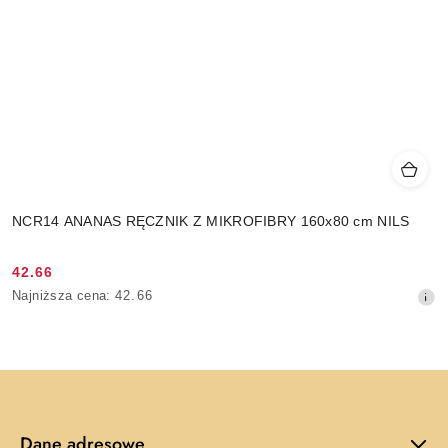
NCR14 ANANAS RĘCZNIK Z MIKROFIBRY 160x80 cm NILS
42.66
Cena
Najniższa
Najniższa cena:
42.66
promocyjna:
cena
z
30
dni
przed
obniżką
Dane adresowe