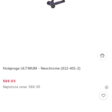
Hulajnoga ULTIMUM - Neochrome (612-401-2)
569.05
Cena
Najniższa
Najniższa cena:
569.05
promocyjna:
cena
z
30
dni
przed