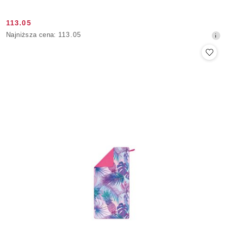
113.05
Cena
Najniższa
Najniższa cena:
113.05
promocyjna:
cena
z
30
dni
przed
obniżką