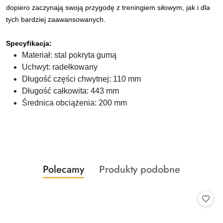
dopiero zaczynają swoją przygodę z treningiem siłowym, jak i dla
tych bardziej zaawansowanych.
Specyfikacja:
Materiał: stal pokryta gumą
Uchwyt: radełkowany
Długość części chwytnej: 110 mm
Długość całkowita: 443 mm
Średnica obciążenia: 200 mm
Produkty
Produkty
Polecamy
Produkty podobne
Pomiń karuzelę produktów
o
o
statusie:
statusie: