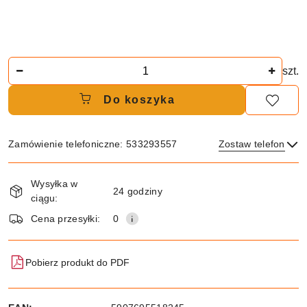
Ilość
szt.
Do koszyka
Zamówienie telefoniczne: 533293557
Zostaw telefon
Dostępność
Wysyłka w
i
24 godziny
ciągu:
dostawa
Wyślij
Cena przesyłki:
0
Pobierz produkt do PDF