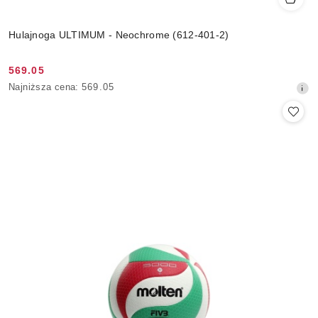
Hulajnoga ULTIMUM - Neochrome (612-401-2)
569.05
Cena
Najniższa
Najniższa cena:
569.05
promocyjna:
cena
z
30
dni
przed
obniżką