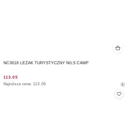
NC3018 LEŻAK TURYSTYCZNY NILS CAMP
113.05
Cena
Najniższa
Najniższa cena:
113.05
promocyjna:
cena
z
30
dni
przed
obniżką