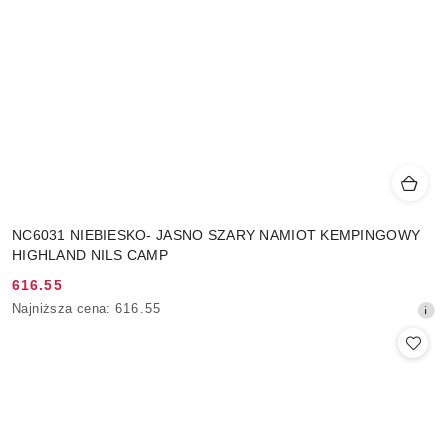
NC6031 NIEBIESKO- JASNO SZARY NAMIOT KEMPINGOWY
HIGHLAND NILS CAMP
616.55
Cena
Najniższa
Najniższa cena:
616.55
promocyjna:
cena
z
30
dni
przed
obniżką