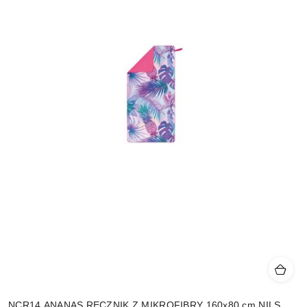
NCR14 ANANAS RĘCZNIK Z MIKROFIBRY 160x80 cm NILS