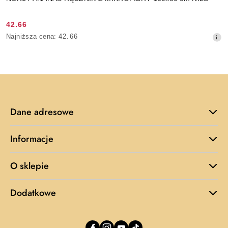
42.66
Cena
Najniższa
Najniższa cena:
42.66
promocyjna:
cena
z
30
dni
przed
obniżką
Dane adresowe
Informacje
O sklepie
Dodatkowe