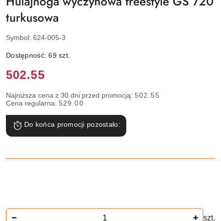
Hulajnoga wyczynowa freestyle GS 720
turkusowa
Symbol:
624-005-3
Dostępność:
69
szt.
Cena:
502.55
Najniższa cena z 30 dni przed promocją:
502.55
Cena regularna:
529.00
Do końca promocji pozostało:
Ilość
szt.