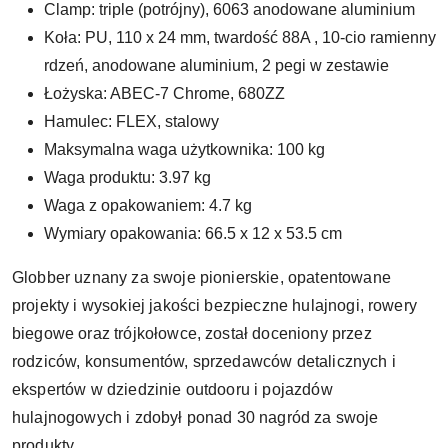
Clamp:
triple (potrójny), 6063 anodowane aluminium
Koła:
PU, 110 x 24 mm, twardość 88A , 10-cio ramienny
rdzeń, anodowane aluminium, 2 pegi w zestawie
Łożyska:
ABEC-7 Chrome, 680ZZ
Hamulec:
FLEX, stalowy
Maksymalna waga użytkownika:
100 kg
Waga produktu:
3.97 kg
Waga z opakowaniem:
4.7 kg
Wymiary opakowania:
66.5 x 12 x 53.5 cm
Globber
uznany za swoje pionierskie, opatentowane
projekty i wysokiej jakości bezpieczne hulajnogi, rowery
biegowe oraz trójkołowce, został doceniony przez
rodziców, konsumentów, sprzedawców detalicznych i
ekspertów w dziedzinie outdooru i pojazdów
hulajnogowych i zdobył ponad 30 nagród za swoje
produkty.