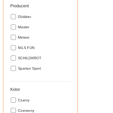
Producent
Producent:
Globber
Producent:
Master
Producent:
Meteor
Producent:
NILS FUN
Producent:
SCHILDKROT
Producent:
Spartan Sport
Kolor
Kolor:
Czarny
Kolor:
Czerwony