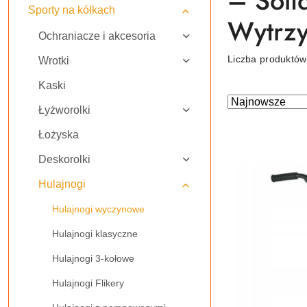
– Soli
Sporty na kółkach
Wytrzy
Ochraniacze i akcesoria
Liczba produktó
Wrotki
Kaski
Zastosowano
Sortuj
Łyżworolki
według
sortowanie:
Najnowsze.
Łożyska
Deskorolki
Hulajnogi
Hulajnogi wyczynowe
Hulajnogi klasyczne
Hulajnogi 3-kołowe
Hulajnogi Flikery