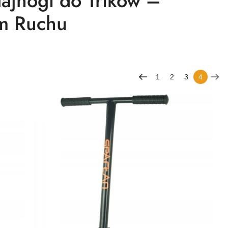
lajnogi do Trików –
ym Ruchu
1
2
3
4