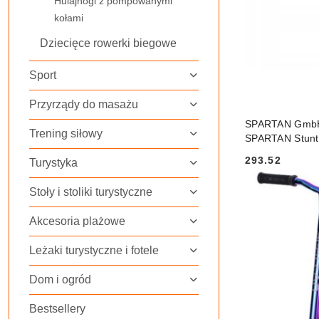
Hulajnogi z pompowanymi
kołami
Dziecięce rowerki biegowe
Sport
Przyrządy do masażu
SPARTAN GmbH
Trening siłowy
SPARTAN Stunt
293.52
Turystyka
Cena:
Stoły i stoliki turystyczne
Akcesoria plażowe
Leżaki turystyczne i fotele
Dom i ogród
Bestsellery