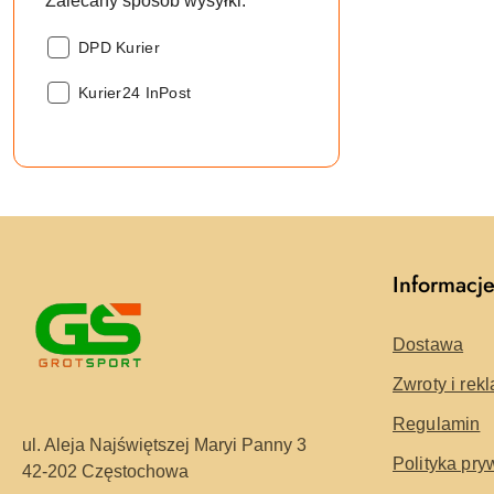
Zalecany sposób wysyłki:
Zalecany
DPD Kurier
sposób
Zalecany
wysyłki::
Kurier24 InPost
sposób
wysyłki::
Informacj
Dostawa
Zwroty i rek
Regulamin
ul. Aleja Najświętszej Maryi Panny 3
Polityka pry
42-202 Częstochowa