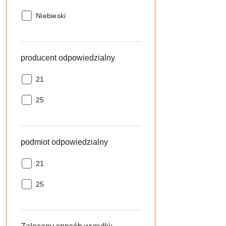
Kolor:
Niebieski
producent odpowiedzialny
producent
21
odpowiedzialny:
producent
25
odpowiedzialny:
podmiot odpowiedzialny
podmiot
21
odpowiedzialny:
podmiot
25
odpowiedzialny: