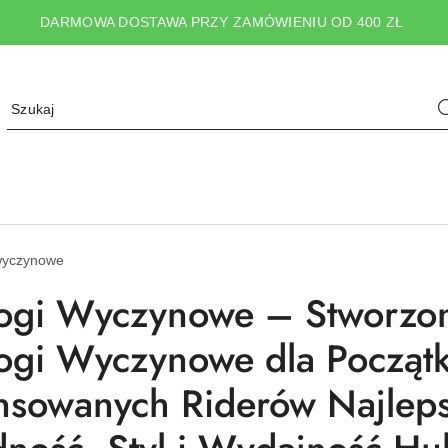
DARMOWA DOSTAWA PRZY ZAMÓWIENIU OD 400 ZŁ
 wyczynowe
ogi Wyczynowe – Stworzone
ogi Wyczynowe dla Początk
sowanych Riderów Najlep