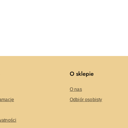
e
O sklepie
O nas
lamacje
Odbiór osobisty
watności