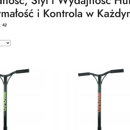
dność, Styl i Wydajność Hu
małość i Kontrola w Każd
w:
42