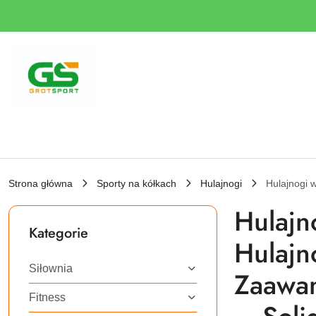
Przejdź do treści głównej
Przejdź do wyszukiwarki
Przejdź do moje konto
Przejdź do menu głównego
Przejdź do stopki
Strona główna
Sporty na kółkach
Hulajnogi
Hulajnogi
Hulajn
Kategorie
Hulajn
Siłownia
Zaawan
Fitness