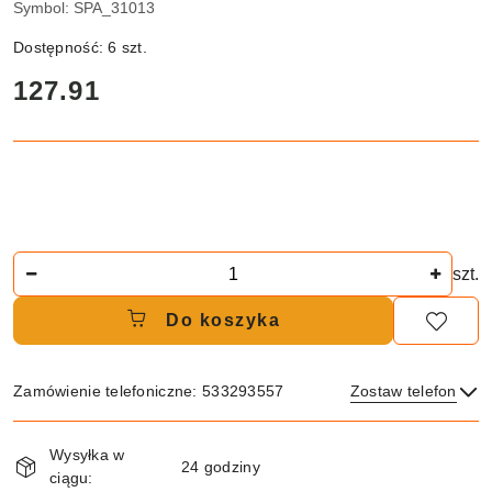
Symbol:
SPA_31013
Dostępność:
6
szt.
cena:
127.91
Ilość
szt.
Do koszyka
Zamówienie telefoniczne: 533293557
Zostaw telefon
Dostępność
Wysyłka w
i
24 godziny
ciągu:
Wyślij