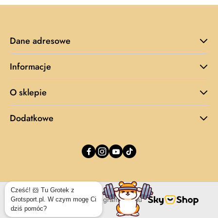
Dane adresowe
Informacje
O sklepie
Dodatkowe
Cześć! 🐹 Tu Grotek z
Grotsport.pl. W czym mogę Ci
Sklep internetowy na oprogramowaniu
dziś pomóc?