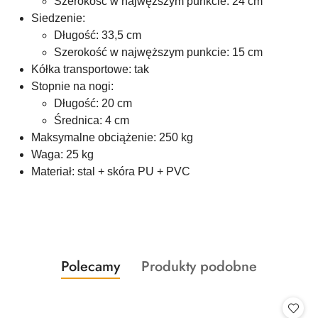
Szerokość w najwęższym punkcie: 24 cm
Siedzenie:
Długość: 33,5 cm
Szerokość w najwęższym punkcie: 15 cm
Kółka transportowe: tak
Stopnie na nogi:
Długość: 20 cm
Średnica: 4 cm
Maksymalne obciążenie: 250 kg
Waga: 25 kg
Materiał: stal + skóra PU + PVC
Produkty
Produkty
Polecamy
Produkty podobne
Pomiń karuzelę produktów
o
o
statusie:
statusie: