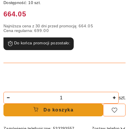
Dostępność:
10
szt.
Cena:
664.05
Najniższa cena z 30 dni przed promocją:
664.05
Cena regularna:
699.00
Do końca promocji pozostało:
Ilość
szt.
Do koszyka
Zamówienie telefoniczne: 533293557
Zostaw telefon