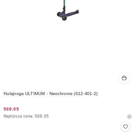
Hulajnoga ULTIMUM - Neochrome (612-401-2)
569.05
Cena
Najniższa
Najniższa cena:
569.05
promocyjna:
cena
z
30