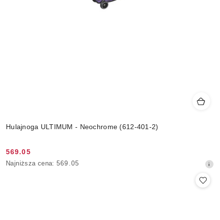
Hulajnoga ULTIMUM - Neochrome (612-401-2)
569.05
Cena
Najniższa
Najniższa cena:
569.05
promocyjna:
cena
z
30
dni
przed
obniżką