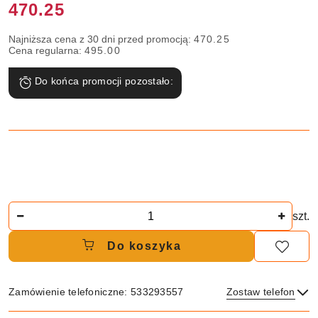
Cena:
470.25
Najniższa cena z 30 dni przed promocją:
470.25
Cena regularna:
495.00
Do końca promocji pozostało:
Ilość
szt.
Do koszyka
Zamówienie telefoniczne: 533293557
Zostaw telefon