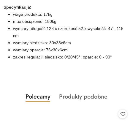
Specyfikacja:
waga produktu: 17kg
max obciążenie: 180kg
wymiary: długość 128 x szerokość 52 x wysokość: 47 - 115
cm
wymiary siedziska: 30x38x6cm
wymiary oparcia: 76x30x6cm
zakres regulacji: siedzisko: 0/20/45°; oparcie: 0 - 90°
Produkty
Produkty
Polecamy
Produkty podobne
Pomiń karuzelę produktów
o
o
statusie:
statusie: