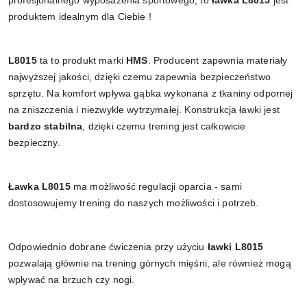
profesjonalnego wyposażenia sportowego, to
ławka L8015
jest
produktem idealnym dla Ciebie !
L8015
ta to produkt marki
HMS
. Producent zapewnia materiały
najwyższej jakości, dzięki czemu zapewnia bezpieczeństwo
sprzętu. Na komfort wpływa gąbka wykonana z tkaniny odpornej
na zniszczenia i niezwykle wytrzymałej. Konstrukcja ławki jest
bardzo stabilna
, dzięki czemu trening jest całkowicie
bezpieczny.
Ławka L8015
ma możliwość regulacji oparcia - sami
dostosowujemy trening do naszych możliwości i potrzeb.
Odpowiednio dobrane ćwiczenia przy użyciu
ławki L8015
pozwalają głównie na trening górnych mięśni, ale również mogą
wpływać na brzuch czy nogi.