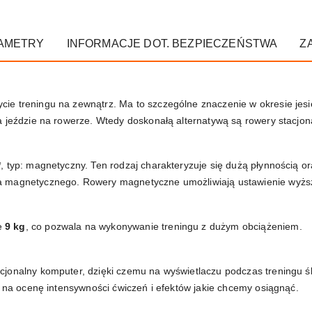
AMETRY
INFORMACJE DOT. BEZPIECZEŃSTWA
Z
ie treningu na zewnątrz. Ma to szczególne znaczenie w okresie je
a jeździe na rowerze. Wtedy doskonałą alternatywą są rowery stacjon
*
, typ: magnetyczny. Ten rodzaj charakteryzuje się dużą płynnością o
a magnetycznego. Rowery magnetyczne umożliwiają ustawienie wyżs
e
9 kg
, co pozwala na wykonywanie treningu z dużym obciążeniem.
jonalny komputer, dzięki czemu na wyświetlaczu podczas treningu śl
i na ocenę intensywności ćwiczeń i efektów jakie chcemy osiągnąć.