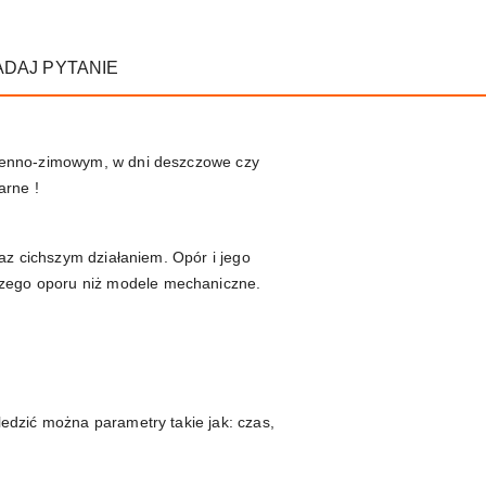
ADAJ PYTANIE
sienno-zimowym, w dni deszczowe czy
arne !
raz cichszym działaniem. Opór i jego
zego oporu niż modele mechaniczne.
edzić można parametry takie jak: czas,