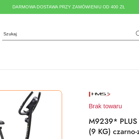
DARMOWA DOSTAWA PRZY ZAMÓWIENIU OD 400 ZŁ
NAZWA
PRODUCENTA:
HMS
Brak towaru
M9239* PLU
(9 KG) czarno-