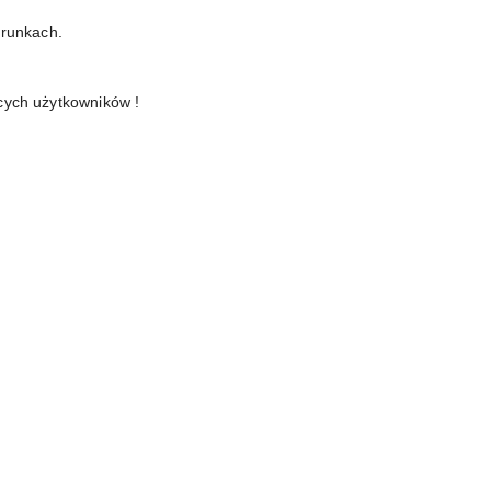
arunkach.
cych użytkowników !