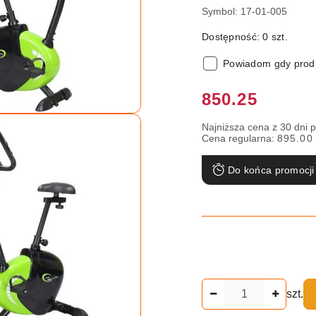
Symbol:
17-01-005
Dostępność:
0
szt.
Powiadom gdy produ
Cena:
850.25
Najniższa cena z 30 dni 
Cena regularna:
895.00
Do końca promocji
Ilość
szt.