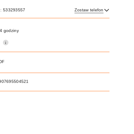
e: 533293557
Zostaw telefon
Wyślij
4 godziny
0
PDF
907695504521