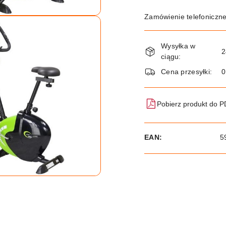
Zamówienie telefoniczn
Dostępność
Wysyłka w
i
2
ciągu:
dostawa
Cena przesyłki:
Pobierz produkt do 
EAN:
5