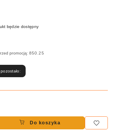
kt będzie dostępny
przed promocją:
850.25
 pozostało:
Do koszyka