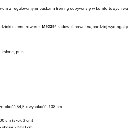
edałom z regulowanymi paskami trening odbywa się w komfortowych w
, dzięki czemu rowerek
M9239*
zadowoli nawet najbardziej wymagają
 kalorie, puls
szerokość 54,5 x wysokość: 138 cm
100 cm (skok 3 cm)
o skosie 72÷90 cm