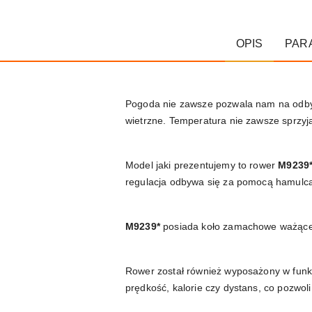
OPIS
PAR
Pogoda nie zawsze pozwala nam na odbyc
wietrzne. Temperatura nie zawsze sprzyj
Model jaki prezentujemy to rower
M9239
regulacja odbywa się za pomocą hamulc
M9239*
posiada koło zamachowe ważąc
Rower został również wyposażony w funkc
prędkość, kalorie czy dystans, co pozwol