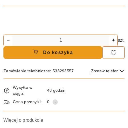
Ilość
szt.
Do koszyka
Zamówienie telefoniczne: 533293557
Zostaw telefon
Dostępność
Wysyłka w
i
48 godzin
ciągu:
dostawa
Wyślij
Cena przesyłki:
0
Więcej o produkcie