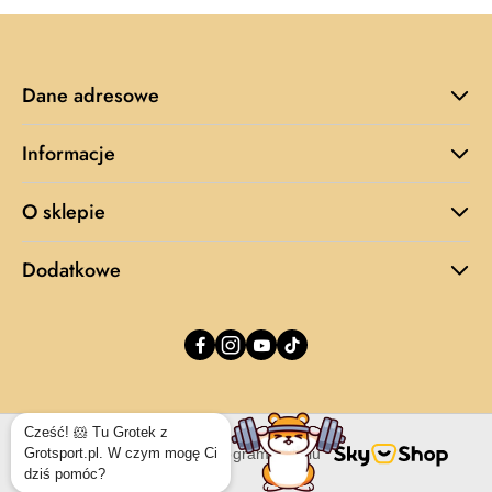
Dane adresowe
Informacje
O sklepie
Dodatkowe
Cześć! 🐹 Tu Grotek z
Grotsport.pl. W czym mogę Ci
Sklep internetowy na oprogramowaniu
dziś pomóc?