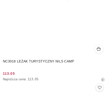
NC3018 LEŻAK TURYSTYCZNY NILS CAMP
113.05
Cena
Najniższa
Najniższa cena:
113.05
promocyjna:
cena
z
30
dni
przed
obniżką