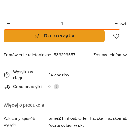
Ilość
szt.
Do koszyka
Zamówienie telefoniczne: 533293557
Zostaw telefon
Dostępność
Wysyłka w
i
24 godziny
ciągu:
dostawa
Wyślij
Cena przesyłki:
0
Więcej o produkcie
Kurier24 InPost, Orlen Paczka, Paczkomat,
Zalecany sposób
wysyłki::
Poczta odbiór w pkt