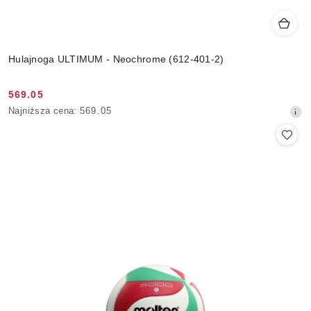
Hulajnoga ULTIMUM - Neochrome (612-401-2)
569.05
Cena
Najniższa
Najniższa cena:
569.05
promocyjna:
cena
z
30
dni
przed
obniżką