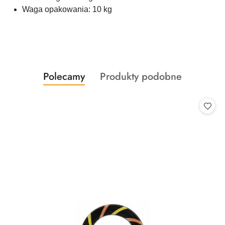
Waga opakowania: 10 kg
Produkty
Produkty
Polecamy
Produkty podobne
Pomiń karuzelę produktów
o
o
statusie:
statusie: