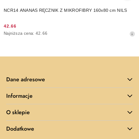
NCR14 ANANAS RĘCZNIK Z MIKROFIBRY 160x80 cm NILS
42.66
Cena
Najniższa
Najniższa cena:
42.66
promocyjna:
cena
z
30
dni
przed
obniżką
Dane adresowe
Informacje
O sklepie
Dodatkowe