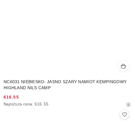
NC6031 NIEBIESKO- JASNO SZARY NAMIOT KEMPINGOWY
HIGHLAND NILS CAMP
616.55
Cena
Najniższa
Najniższa cena:
616.55
promocyjna:
cena
z
30
dni
przed