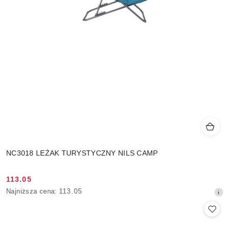
NC3018 LEŻAK TURYSTYCZNY NILS CAMP
113.05
Cena
Najniższa
Najniższa cena:
113.05
promocyjna:
cena
z
30
dni