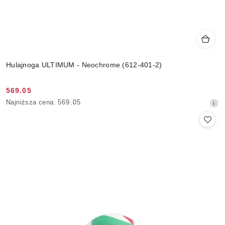
Hulajnoga ULTIMUM - Neochrome (612-401-2)
569.05
Cena
Najniższa
Najniższa cena:
569.05
promocyjna:
cena
z
30
dni
przed
obniżką