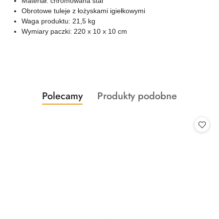
Materiał: chromowana stal
Obrotowe tuleje z łożyskami igiełkowymi
Waga produktu: 21,5 kg
Wymiary paczki: 220 x 10 x 10 cm
Produkty
Produkty
Polecamy
Produkty podobne
Pomiń karuzelę produktów
o
o
statusie:
statusie: