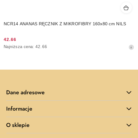
NCR14 ANANAS RĘCZNIK Z MIKROFIBRY 160x80 cm NILS
42.66
Cena
Najniższa
Najniższa cena:
42.66
promocyjna:
cena
z
30
dni
przed
obniżką
Dane adresowe
Informacje
O sklepie