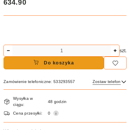
cena:
634.90
Ilość
szt.
Do koszyka
Zamówienie telefoniczne: 533293557
Zostaw telefon
Dostępność
Wysyłka w
i
48 godzin
ciągu:
dostawa
Wyślij
Cena przesyłki:
0