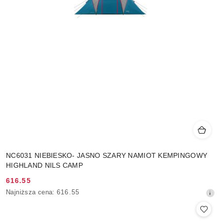
NC6031 NIEBIESKO- JASNO SZARY NAMIOT KEMPINGOWY
HIGHLAND NILS CAMP
616.55
Cena
Najniższa
Najniższa cena:
616.55
promocyjna:
cena
z
30