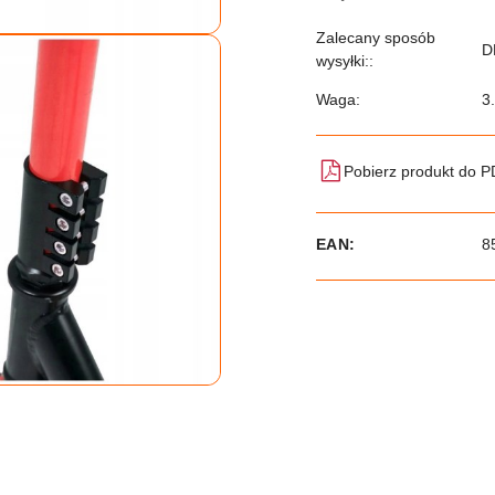
Zalecany sposób
D
wysyłki::
Waga:
3
Pobierz produkt do 
EAN:
8