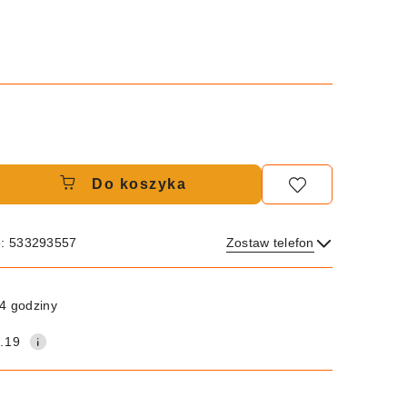
Do koszyka
e: 533293557
Zostaw telefon
Wyślij
4 godziny
.19