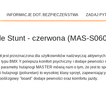
INFORMACJE DOT. BEZPIECZEŃSTWA
ZADAJ PY
le Stunt - czerwona (MAS-S060
t
jest przeznaczona dla użytkowników nadzwyczaj aktywnych 
typu BMX Y polepsza komfort psychiczny i dodaje pewności 
ie parametry hulajnogi MASTER mówią nam o tym, że jest to 
hulajnogi (poliuretan) to wysokiej klasy sprzęt, zapewniający
ypoślizgowy "board" dodaje pewności oraz komfortu jazdy.