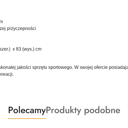
cm
zej przyczepności
szer.) x 83 (wys.) cm
skonałej jakości sprzętu sportowego. W swojej ofercie posiad
reacji.
Produkty
Produkty
Polecamy
Produkty podobne
o
o