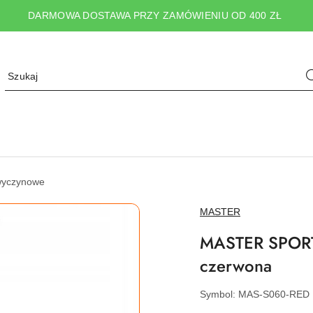
DARMOWA DOSTAWA PRZY ZAMÓWIENIU OD 400 ZŁ
 wyczynowe
NAZWA
MASTER
PRODUCENTA:
MASTER SPORT s
czerwona
Symbol:
MAS-S060-RED