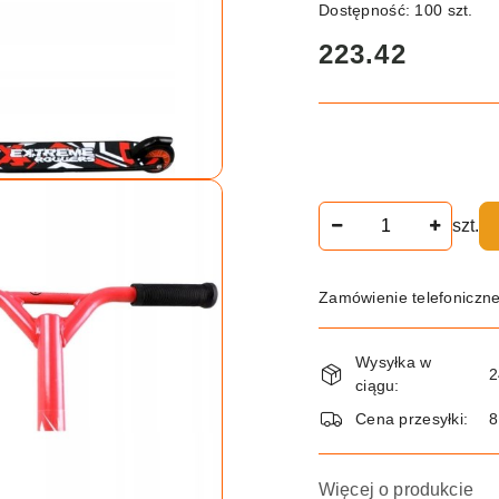
Dostępność:
100
szt.
cena:
223.42
Ilość
szt.
Zamówienie telefoniczn
Dostępność
Wysyłka w
i
2
ciągu:
dostawa
Cena przesyłki:
8
Więcej o produkcie