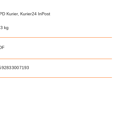
PD Kurier, Kurier24 InPost
.3 kg
PDF
592833007193