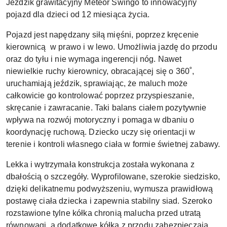
Jeździk grawitacyjny Meteor Swingo to innowacyjny
pojazd dla dzieci od 12 miesiąca życia.
Pojazd jest napędzany siłą mięśni, poprzez kręcenie
kierownicą w prawo i w lewo. Umożliwia jazdę do przodu
oraz do tyłu i nie wymaga ingerencji nóg. Nawet
niewielkie ruchy kierownicy, obracającej się o 360˚,
uruchamiają jeździk, sprawiając, że maluch może
całkowicie go kontrolować poprzez przyspieszanie,
skręcanie i zawracanie. Taki balans ciałem pozytywnie
wpływa na rozwój motoryczny i pomaga w dbaniu o
koordynację ruchową. Dziecko uczy się orientacji w
terenie i kontroli własnego ciała w formie świetnej zabawy.
Lekka i wytrzymała konstrukcja została wykonana z
dbałością o szczegóły. Wyprofilowane, szerokie siedzisko,
dzięki delikatnemu podwyższeniu, wymusza prawidłową
postawę ciała dziecka i zapewnia stabilny siad. Szeroko
rozstawione tylne kółka chronią malucha przed utratą
równowagi, a dodatkowe kółka z przodu zabezpieczają