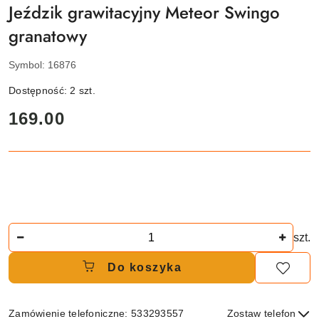
Jeździk grawitacyjny Meteor Swingo
granatowy
Symbol:
16876
Dostępność:
2
szt.
cena:
169.00
Ilość
szt.
Do koszyka
Zamówienie telefoniczne: 533293557
Zostaw telefon