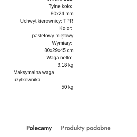
Tylne koło:
80x24 mm
Uchwyt kierownicy: TPR
Kolor:
pastelowy miętowy
Wymiary:
80x29x45 cm
Waga netto:
3,18 kg
Maksymalna waga
użytkownika:
50 kg
Produkty
Produkty
Polecamy
Produkty podobne
Pomiń karuzelę produktów
o
o