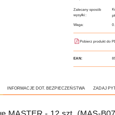
K
Zalecany sposób
wysyłki::
p
Waga:
0
Pobierz produkt do 
EAN:
8
INFORMACJE DOT. BEZPIECZEŃSTWA
ZADAJ PY
owe MASTER - 12 szt. (MAS-B07