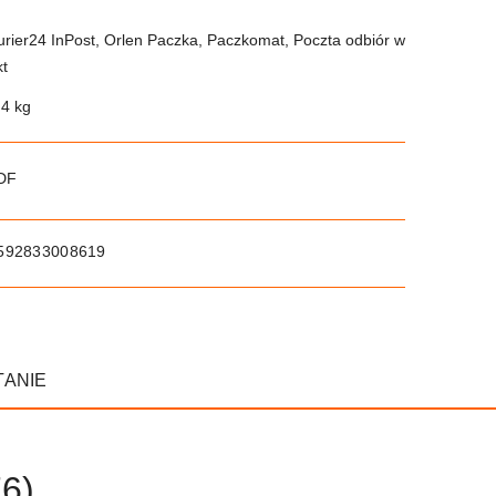
urier24 InPost, Orlen Paczka, Paczkomat, Poczta odbiór w
kt
.4 kg
PDF
592833008619
TANIE
6)