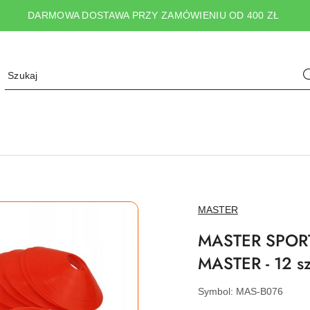
DARMOWA DOSTAWA PRZY ZAMÓWIENIU OD 400 ZŁ
NAZWA
MASTER
PRODUCENTA:
MASTER SPORT s
MASTER - 12 sz
Symbol:
MAS-B076