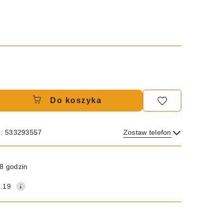
Do koszyka
e: 533293557
Zostaw telefon
Wyślij
8 godzin
.19