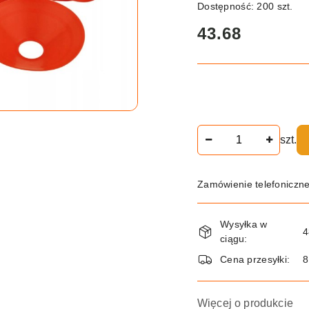
Dostępność:
200
szt.
cena:
43.68
Ilość
szt.
Zamówienie telefoniczn
Dostępność
Wysyłka w
i
4
ciągu:
dostawa
Cena przesyłki:
8
Więcej o produkcie