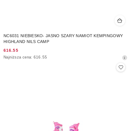
NC6031 NIEBIESKO- JASNO SZARY NAMIOT KEMPINGOWY
HIGHLAND NILS CAMP
616.55
Cena
Najniższa
Najniższa cena:
616.55
promocyjna:
cena
z
30
dni
przed
obniżką