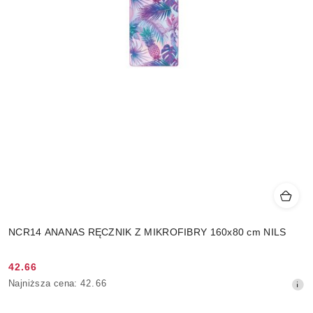
NCR14 ANANAS RĘCZNIK Z MIKROFIBRY 160x80 cm NILS
42.66
Cena
Najniższa
Najniższa cena:
42.66
promocyjna:
cena
z