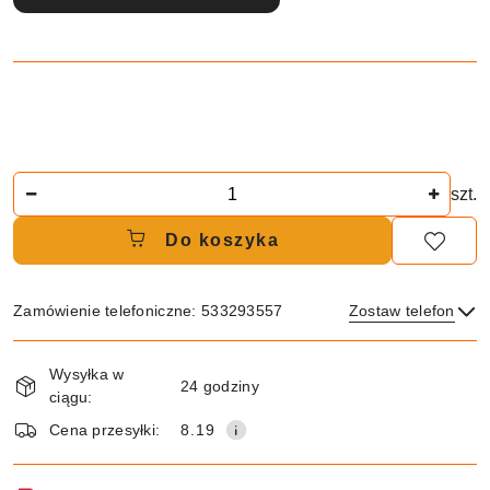
Ilość
szt.
Do koszyka
Zamówienie telefoniczne: 533293557
Zostaw telefon
Dostępność
Wysyłka w
i
24 godziny
ciągu:
dostawa
Wyślij
Cena przesyłki:
8.19