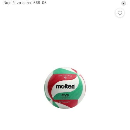
Najniższa
Najniższa cena:
569.05
promocyjna:
cena
z
30
dni
przed
obniżką