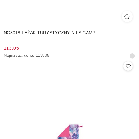
NC3018 LEŻAK TURYSTYCZNY NILS CAMP
113.05
Cena
Najniższa
Najniższa cena:
113.05
promocyjna:
cena
z
30
dni
przed
obniżką