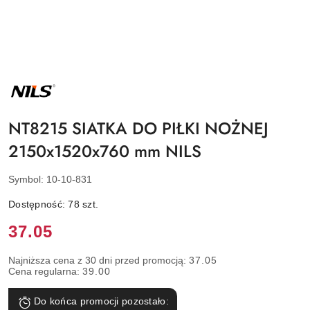
NAZWA
PRODUCENTA:
NILS
NT8215 SIATKA DO PIŁKI NOŻNEJ
2150x1520x760 mm NILS
Symbol:
10-10-831
Dostępność:
78
szt.
Cena:
37.05
Najniższa cena z 30 dni przed promocją:
37.05
Cena regularna:
39.00
Do końca promocji pozostało: