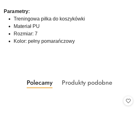
Parametry:
Treningowa piłka do koszykówki
Materiał PU
Rozmiar: 7
Kolor: pełny pomarańczowy
Produkty
Produkty
Polecamy
Produkty podobne
Pomiń karuzelę produktów
o
o
statusie:
statusie: