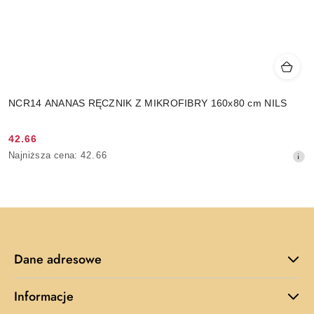
NCR14 ANANAS RĘCZNIK Z MIKROFIBRY 160x80 cm NILS
42.66
Cena
Najniższa
Najniższa cena:
42.66
promocyjna:
cena
z
30
dni
przed
obniżką
Dane adresowe
Informacje