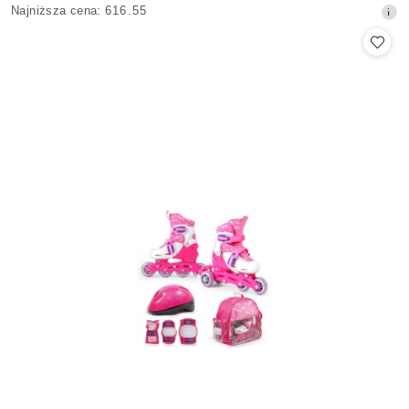
Najniższa
Najniższa cena:
616.55
promocyjna:
cena
z
30
dni
przed
obniżką