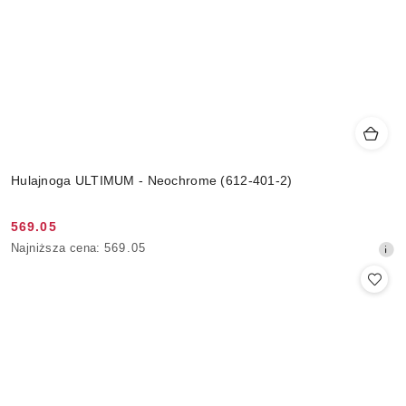
Hulajnoga ULTIMUM - Neochrome (612-401-2)
569.05
Cena
Najniższa
Najniższa cena:
569.05
promocyjna:
cena
z
30
dni
przed
obniżką