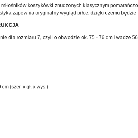
dla miłośników koszykówki znudzonych klasycznym pomarańcz
ystyka zapewnia oryginalny wygląd piłce, dzięki czemu będzie 
RUKCJA
ie dla rozmiaru 7, czyli o obwodzie ok. 75 - 76 cm i wadze 56
m (szer. x gł. x wys.)