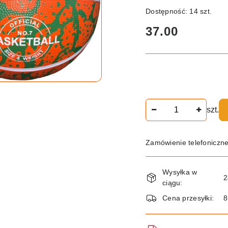
Dostępność:
14
szt.
cena:
37.00
Ilość
szt.
Zamówienie telefoniczn
Dostępność
Wysyłka w
i
2
ciągu:
dostawa
Cena przesyłki:
8