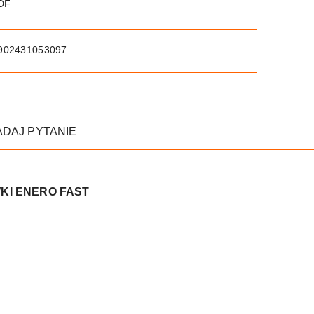
PDF
902431053097
ADAJ PYTANIE
ÓWKI ENERO FAST