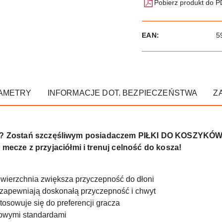
Pobierz produkt do 
EAN:
5
AMETRY
INFORMACJE DOT. BEZPIECZEŃSTWA
Z
ówki? Zostań szczęśliwym posiadaczem PIŁKI DO KOSZYK
ze z przyjaciółmi i trenuj celność do kosza!
wierzchnia zwiększa przyczepność do dłoni
i zapewniają doskonałą przyczepność i chwyt
tosowuje się do preferencji gracza
towymi standardami