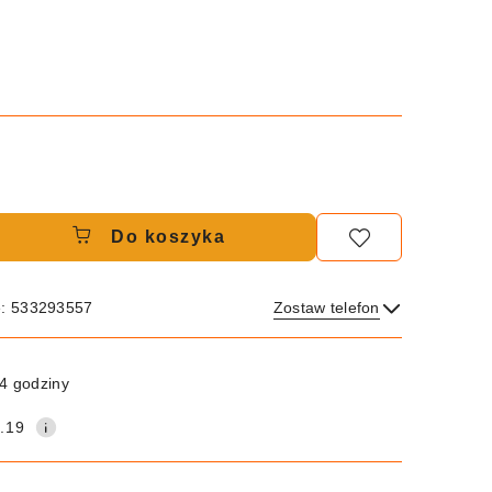
Do koszyka
e: 533293557
Zostaw telefon
Wyślij
4 godziny
.19