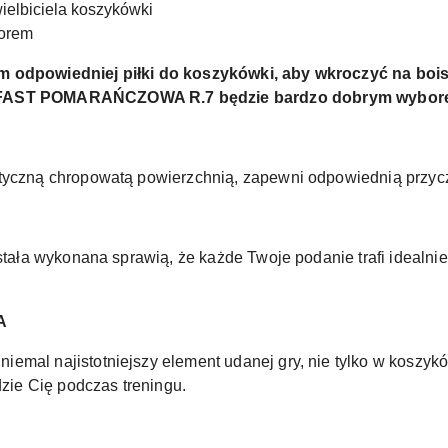
ielbiciela koszykówki
zorem
m odpowiedniej piłki do koszykówki, aby wkroczyć na bois
AST POMARAŃCZOWA R.7 będzie bardzo dobrym wybor
styczną chropowatą powierzchnią, zapewni odpowiednią przycz
ostała wykonana sprawią, że każde Twoje podanie trafi idealnie
A
emal najistotniejszy element udanej gry, nie tylko w koszyk
dzie Cię podczas treningu.