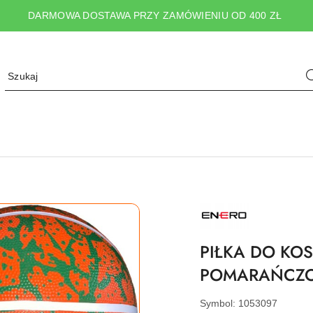
DARMOWA DOSTAWA PRZY ZAMÓWIENIU OD 400 ZŁ
NAZWA
PRODUCENTA:
ENERO
PIŁKA DO KO
POMARAŃCZO
Symbol:
1053097