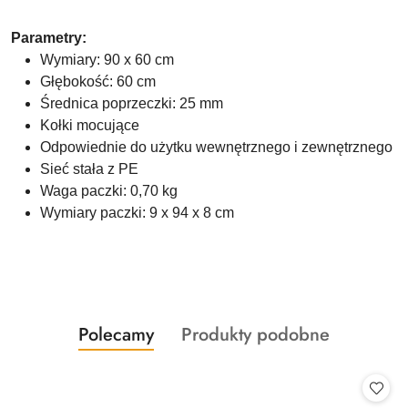
Parametry:
Wymiary: 90 x 60 cm
Głębokość: 60 cm
Średnica poprzeczki: 25 mm
Kołki mocujące
Odpowiednie do użytku wewnętrznego i zewnętrznego
Sieć stała z PE
Waga paczki: 0,70 kg
Wymiary paczki: 9 x 94 x 8 cm
Produkty
Produkty
Polecamy
Produkty podobne
Pomiń karuzelę produktów
o
o
statusie:
statusie: