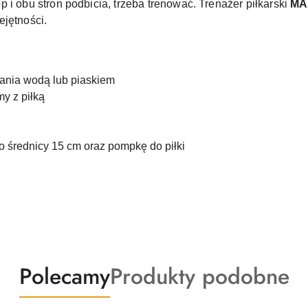
 i obu stron podbicia, trzeba trenować. Trenażer piłkarski
MA
ejętności.
ania wodą lub piaskiem
y z piłką
o średnicy 15 cm oraz pompkę do piłki
Produkty
Produkty
Polecamy
Produkty podobne
o
o