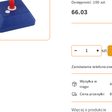
Dostępność:
100
szt.
cena:
66.03
Ilość
szt.
Zamówienie telefoniczn
Dostępność
Wysyłka w
i
4
ciągu:
dostawa
Cena przesyłki:
8
Więcej o produkcie