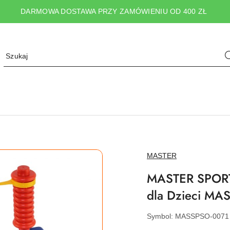
DARMOWA DOSTAWA PRZY ZAMÓWIENIU OD 400 ZŁ
NAZWA
MASTER
PRODUCENTA:
MASTER SPORT s
dla Dzieci MA
Symbol:
MASSPSO-0071