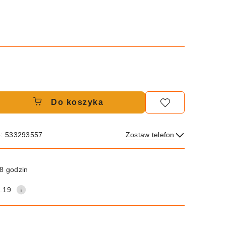
Do koszyka
e: 533293557
Zostaw telefon
Wyślij
8 godzin
.19