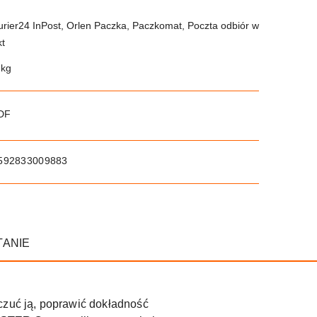
urier24 InPost, Orlen Paczka, Paczkomat, Poczta odbiór w
kt
 kg
PDF
592833009883
TANIE
czuć ją, poprawić dokładność