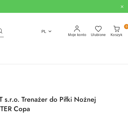
0
PL
Moje konto
Ulubione
Koszyk
.r.o. Trenażer do Piłki Nożnej
STER Copa