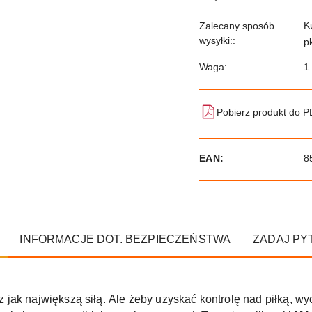
K
Zalecany sposób
wysyłki::
p
Waga:
1
Pobierz produkt do 
EAN:
8
INFORMACJE DOT. BEZPIECZEŃSTWA
ZADAJ PY
jak największą siłą. Ale żeby uzyskać kontrolę nad piłką, wy