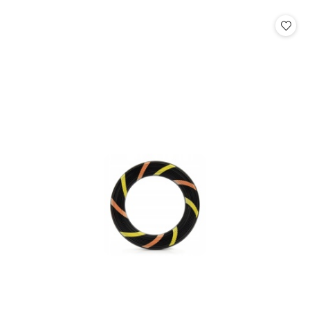
o
o
statusie:
statusie: