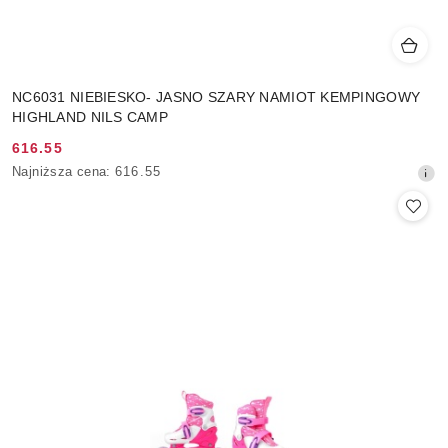
NC6031 NIEBIESKO- JASNO SZARY NAMIOT KEMPINGOWY
HIGHLAND NILS CAMP
616.55
Cena
Najniższa
Najniższa cena:
616.55
promocyjna:
cena
z
30
dni
przed
obniżką