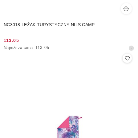
NC3018 LEŻAK TURYSTYCZNY NILS CAMP
113.05
Cena
Najniższa
Najniższa cena:
113.05
promocyjna:
cena
z
30
dni
przed
obniżką