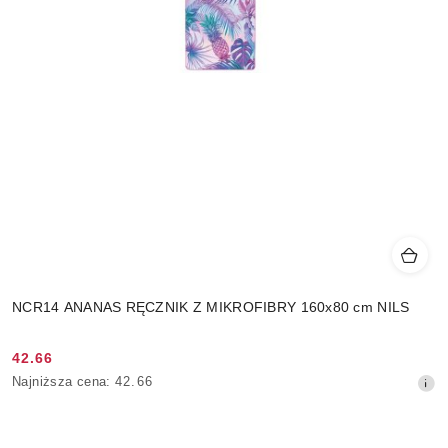
NCR14 ANANAS RĘCZNIK Z MIKROFIBRY 160x80 cm NILS
42.66
Cena
Najniższa
Najniższa cena:
42.66
promocyjna:
cena
z
30