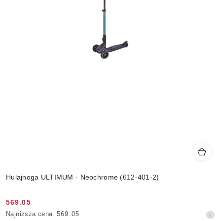
Hulajnoga ULTIMUM - Neochrome (612-401-2)
569.05
Cena
Najniższa
Najniższa cena:
569.05
promocyjna: