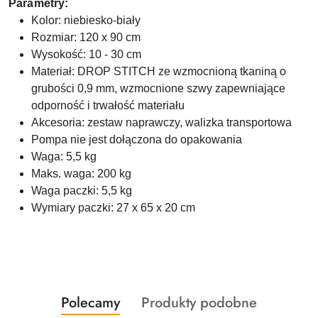
Parametry:
Kolor: niebiesko-biały
Rozmiar: 120 x 90 cm
Wysokość: 10 - 30 cm
Materiał: DROP STITCH ze wzmocnioną tkaniną o
grubości 0,9 mm, wzmocnione szwy zapewniające
odporność i trwałość materiału
Akcesoria: zestaw naprawczy, walizka transportowa
Pompa nie jest dołączona do opakowania
Waga: 5,5 kg
Maks. waga: 200 kg
Waga paczki: 5,5 kg
Wymiary paczki: 27 x 65 x 20 cm
Produkty
Produkty
Polecamy
Produkty podobne
Pomiń karuzelę produktów