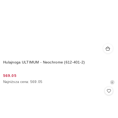
Hulajnoga ULTIMUM - Neochrome (612-401-2)
569.05
Cena
Najniższa
Najniższa cena:
569.05
promocyjna:
cena
z
30
dni
przed
obniżką