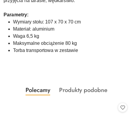
przyjęcia na tarasie, wędkarstwo.
Parametry:
Wymiary stołu: 107 x 70 x 70 cm
Materiał: aluminium
Waga 6,5 kg
Maksymalne obciążenie 80 kg
Torba transportowa w zestawie
Produkty
Produkty
Polecamy
Produkty podobne
Pomiń karuzelę produktów
o
o
statusie:
statusie: