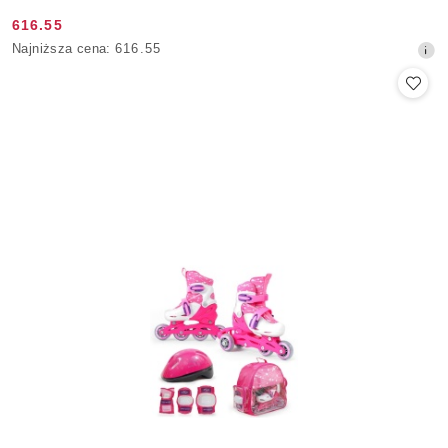
616.55
Cena
Najniższa
Najniższa cena:
616.55
promocyjna:
cena
z
30
dni
przed
obniżką