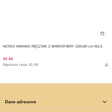
NCR14 ANANAS RĘCZNIK Z MIKROFIBRY 160x80 cm NILS
42.66
Cena
Najniższa
Najniższa cena:
42.66
promocyjna:
cena
z
30
dni
przed
obniżką
Dane adresowe