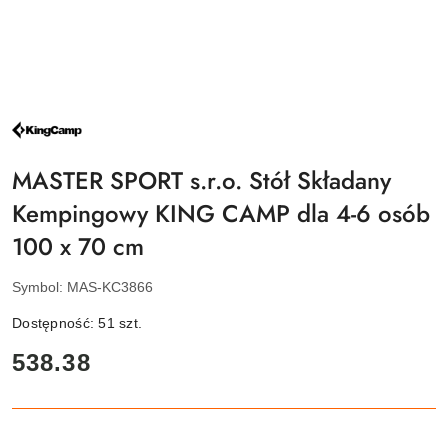
NAZWA
PRODUCENTA:
KING
CAMP
MASTER SPORT s.r.o. Stół Składany
Kempingowy KING CAMP dla 4-6 osób
100 x 70 cm
Symbol:
MAS-KC3866
Dostępność:
51
szt.
cena:
538.38