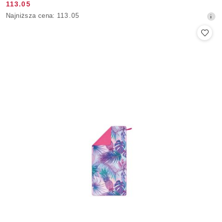
113.05
Cena
Najniższa
Najniższa cena:
113.05
promocyjna:
cena
z
30
dni
przed
obniżką