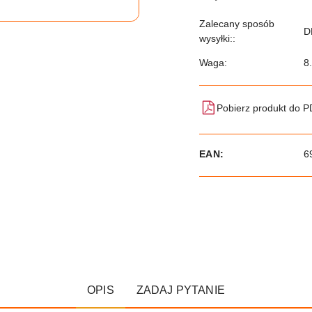
Zalecany sposób
D
wysyłki::
Waga:
8
Pobierz produkt do 
EAN:
6
OPIS
ZADAJ PYTANIE