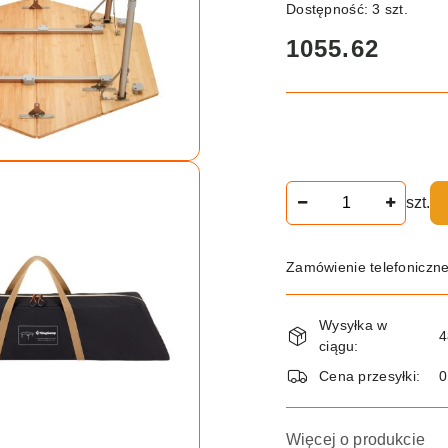
Dostępność:
3
szt.
cena:
1055.62
Ilość
szt.
Zamówienie telefoniczn
Dostępność
Wysyłka w
i
4
ciągu:
dostawa
Cena przesyłki:
Więcej o produkcie