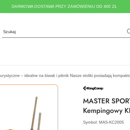
DARMOWA DOSTAWA PRZY ZAMÓWIENIU OD 400 ZŁ
liki turystyczne – idealne na biwak i piknik Nasze stoliki posiadają komp
NAZWA
PRODUCENTA:
KING
MASTER SPORT s
CAMP
Kempingowy 
Symbol:
MAS-KC2005