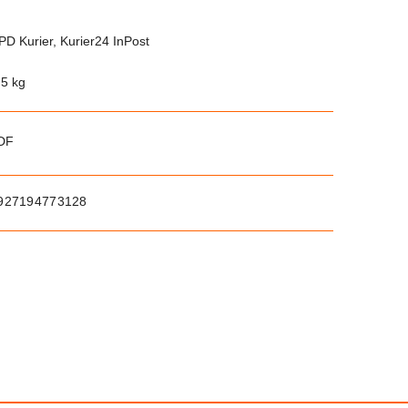
PD Kurier, Kurier24 InPost
.5 kg
PDF
927194773128