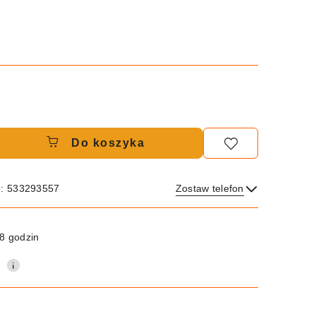
Do koszyka
e: 533293557
Zostaw telefon
Wyślij
8 godzin
0