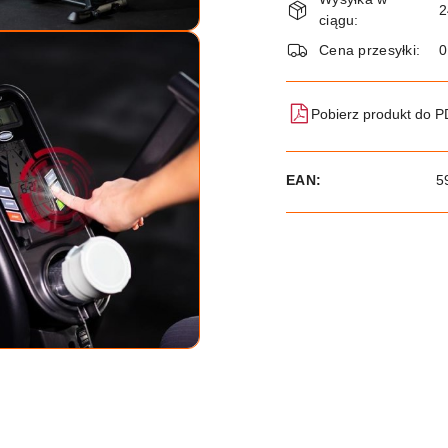
i
2
ciągu:
dostawa
Cena przesyłki:
Pobierz produkt do 
EAN:
5