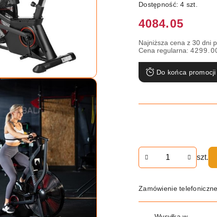
Dostępność:
4
szt.
Cena:
4084.05
Najniższa cena z 30 dni 
Cena regularna:
4299.0
Do końca promocji
Ilość
szt.
Zamówienie telefoniczn
Dostępność
Wysyłka w