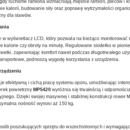
gdy ruchome ramiona wzmacniają mięśnie ramion, pleców i kla
e kalorii, budowanie siły oraz poprawę wytrzymałości organizm
zny dla stawów.
ania
 w wyświetlacz LCD, który pozwala na bieżąco monitorować n
ne kalorie czy obroty na minutę. Regulowane siodełko w pioni
lwetki, zapewniając komfort nawet podczas długotrwałego użyt
 transportowe, podnoszą wygodę korzystania z urządzenia.
rządzeniu
je efektywną i cichą pracę systemu oporu, umożliwiając inten
erek powietrzny
MP5420
wyróżnia się trwałością i odpornością
jnego. Dzięki swojej masywnej i stabilnej konstrukcji rower
symalna nośność wynosi aż 150 kg.
 osób poszukujących sprzętu do wszechstronnych i wymagając