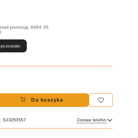
przed promocją:
4084.05
0
 pozostało:
Do koszyka
e: 533293557
Zostaw telefon
Wyślij