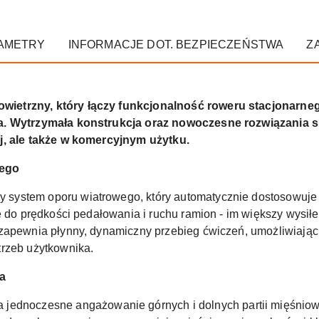
AMETRY
INFORMACJE DOT. BEZPIECZEŃSTWA
Z
etrzny, który łączy funkcjonalność roweru stacjonarnego
a. Wytrzymała konstrukcja oraz nowoczesne rozwiązania s
j, ale także w komercyjnym użytku.
nego
system oporu wiatrowego, który automatycznie dostosowuje 
e do prędkości pedałowania i ruchu ramion - im większy wysił
 zapewnia płynny, dynamiczny przebieg ćwiczeń, umożliwiaj
trzeb użytkownika.
ła
 jednoczesne angażowanie górnych i dolnych partii mięśnio