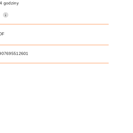
4 godziny
0
PDF
907695512601