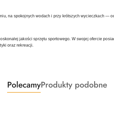
niu, na spokojnych wodach i przy krótszych wycieczkach — od
oskonałej jakości sprzętu sportowego. W swojej ofercie posi
yki oraz rekreacji.
Produkty
Produkty
Polecamy
Produkty podobne
o
o
statusie:
statusie: