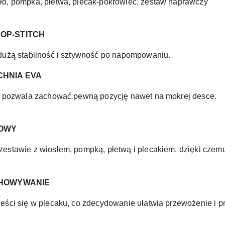
ło, pompka, płetwa, plecak-pokrowiec, zestaw naprawczy
OP-STITCH
dużą stabilność i sztywność po napompowaniu.
CHNIA EVA
ia pozwala zachować pewną pozycję nawet na mokrej desce.
TOWY
estawie z wiosłem, pompką, płetwą i plecakiem, dzięki czem
CHOWYWANIE
eści się w plecaku, co zdecydowanie ułatwia przewożenie i 