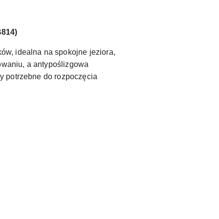
B814)
, idealna na spokojne jeziora,
powaniu, a antypoślizgowa
ty potrzebne do rozpoczęcia