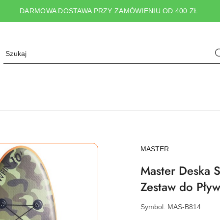
DARMOWA DOSTAWA PRZY ZAMÓWIENIU OD 400 ZŁ
NAZWA
MASTER
PRODUCENTA:
Master Deska 
Zestaw do Pły
Symbol:
MAS-B814