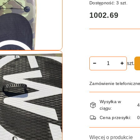
Dostępność:
3
szt.
cena:
1002.69
Ilość
szt.
Zamówienie telefoniczn
Dostępność
Wysyłka w
i
4
ciągu:
dostawa
Cena przesyłki:
Więcej o produkcie