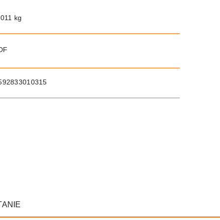
.011 kg
PDF
592833010315
TANIE