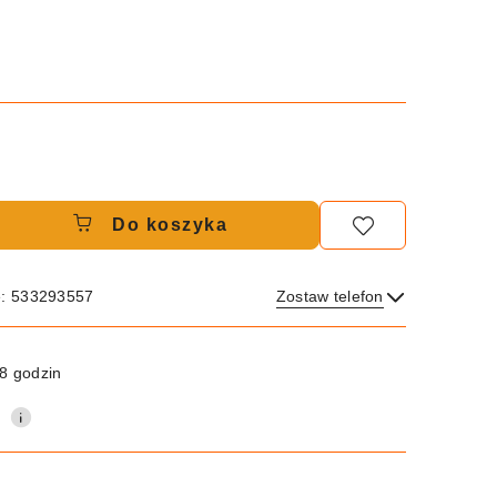
Do koszyka
e: 533293557
Zostaw telefon
Wyślij
8 godzin
0