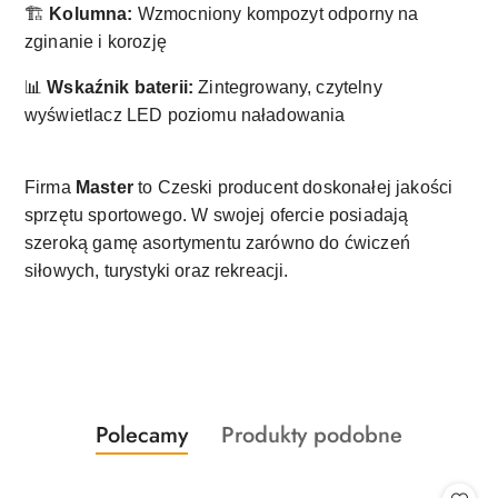
🏗️
Kolumna:
Wzmocniony kompozyt odporny na
zginanie i korozję
📊
Wskaźnik baterii:
Zintegrowany, czytelny
wyświetlacz LED poziomu naładowania
Firma
Master
to Czeski producent doskonałej jakości
sprzętu sportowego. W swojej ofercie posiadają
szeroką gamę asortymentu zarówno do ćwiczeń
siłowych, turystyki oraz rekreacji.
Produkty
Produkty
Polecamy
Produkty podobne
Pomiń karuzelę produktów
o
o
statusie:
statusie: