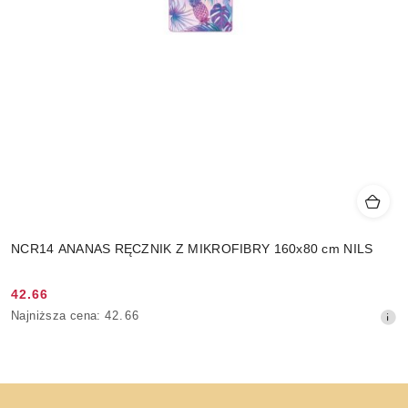
NCR14 ANANAS RĘCZNIK Z MIKROFIBRY 160x80 cm NILS
42.66
Cena
Najniższa
Najniższa cena:
42.66
promocyjna:
cena
z
30
dni
przed