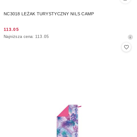
NC3018 LEŻAK TURYSTYCZNY NILS CAMP
113.05
Cena
Najniższa
Najniższa cena:
113.05
promocyjna:
cena
z
30
dni
przed
obniżką