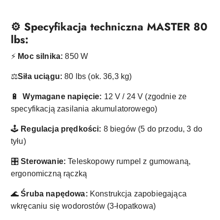
⚙️ Specyfikacja techniczna MASTER 80
lbs:
⚡
Moc silnika:
850 W
⚖️
Siła uciągu:
80 lbs (ok. 36,3 kg)
🔋
Wymagane napięcie:
12 V / 24 V (zgodnie ze
specyfikacją zasilania akumulatorowego)
🕹️
Regulacja prędkości:
8 biegów (5 do przodu, 3 do
tyłu)
🎛️
Sterowanie:
Teleskopowy rumpel z gumowaną,
ergonomiczną rączką
🌊
Śruba napędowa:
Konstrukcja zapobiegająca
wkręcaniu się wodorostów (3-łopatkowa)