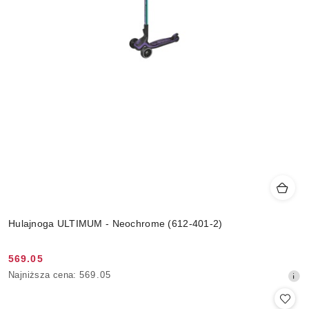
Hulajnoga ULTIMUM - Neochrome (612-401-2)
569.05
Cena
Najniższa
Najniższa cena:
569.05
promocyjna:
cena
z