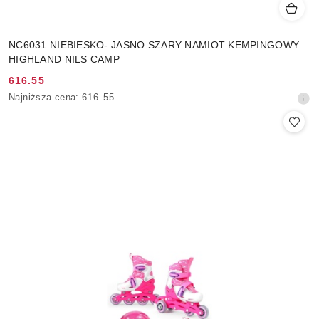
NC6031 NIEBIESKO- JASNO SZARY NAMIOT KEMPINGOWY
HIGHLAND NILS CAMP
616.55
Cena
Najniższa
Najniższa cena:
616.55
promocyjna:
cena
z
30
dni
przed
obniżką