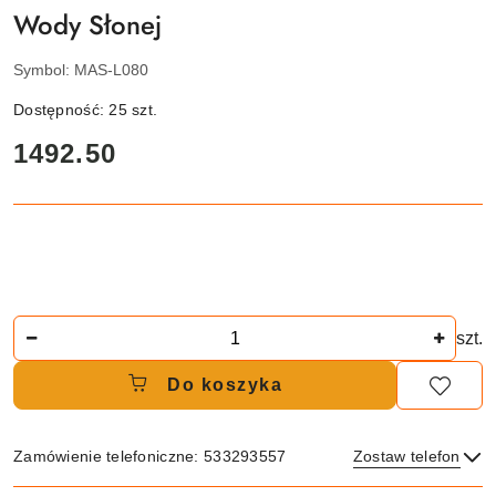
Wody Słonej
Symbol:
MAS-L080
Dostępność:
25
szt.
cena:
1492.50
Ilość
szt.
Do koszyka
Zamówienie telefoniczne: 533293557
Zostaw telefon