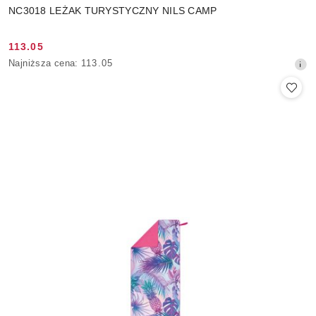
NC3018 LEŻAK TURYSTYCZNY NILS CAMP
113.05
Cena
Najniższa
Najniższa cena:
113.05
promocyjna:
cena
z
30
dni
przed
obniżką