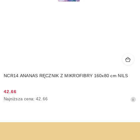
NCR14 ANANAS RĘCZNIK Z MIKROFIBRY 160x80 cm NILS
42.66
Cena
Najniższa
Najniższa cena:
42.66
promocyjna:
cena
z
30
dni
przed
obniżką