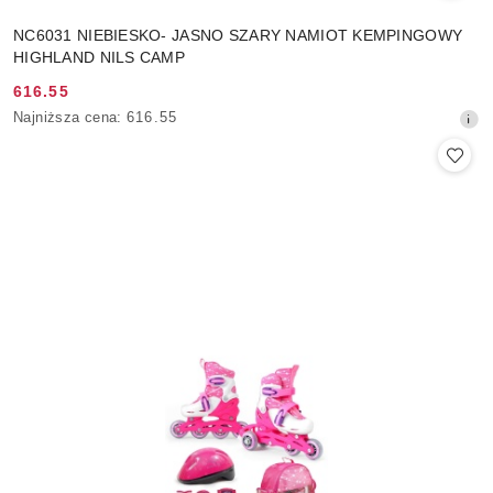
NC6031 NIEBIESKO- JASNO SZARY NAMIOT KEMPINGOWY
HIGHLAND NILS CAMP
616.55
Cena
Najniższa
Najniższa cena:
616.55
promocyjna:
cena
z
30
dni
przed
obniżką