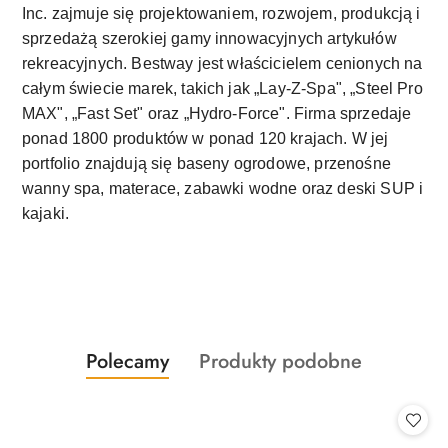
Inc. zajmuje się projektowaniem, rozwojem, produkcją i
sprzedażą szerokiej gamy innowacyjnych artykułów
rekreacyjnych. Bestway jest właścicielem cenionych na
całym świecie marek, takich jak „Lay-Z-Spa", „Steel Pro
MAX", „Fast Set" oraz „Hydro-Force". Firma sprzedaje
ponad 1800 produktów w ponad 120 krajach. W jej
portfolio znajdują się baseny ogrodowe, przenośne
wanny spa, materace, zabawki wodne oraz deski SUP i
kajaki.
Produkty
Produkty
Polecamy
Produkty podobne
Pomiń karuzelę produktów
o
o
statusie:
statusie: