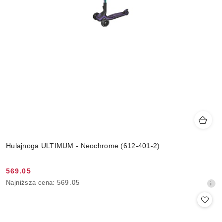
Hulajnoga ULTIMUM - Neochrome (612-401-2)
569.05
Cena
Najniższa
Najniższa cena:
569.05
promocyjna:
cena
z
30
dni