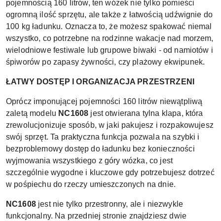
pojemnością 160 litrów, ten wózek nie tylko pomieści
ogromną ilość sprzętu, ale także z łatwością udźwignie do
100 kg ładunku. Oznacza to, że możesz spakować niemal
wszystko, co potrzebne na rodzinne wakacje nad morzem,
wielodniowe festiwale lub grupowe biwaki - od namiotów i
śpiworów po zapasy żywności, czy plażowy ekwipunek.
ŁATWY DOSTĘP I ORGANIZACJA PRZESTRZENI
Oprócz imponującej pojemności 160 litrów niewątpliwą
zaletą modelu
NC1608
jest otwierana tylna klapa, która
zrewolucjonizuje sposób, w jaki pakujesz i rozpakowujesz
swój sprzęt. Ta praktyczna funkcja pozwala na szybki i
bezproblemowy dostęp do ładunku bez konieczności
wyjmowania wszystkiego z góry wózka, co jest
szczególnie wygodne i kluczowe gdy potrzebujesz dotrzeć
w pośpiechu do rzeczy umieszczonych na dnie.
NC1608
jest nie tylko przestronny, ale i niezwykle
funkcjonalny. Na przedniej stronie znajdziesz dwie