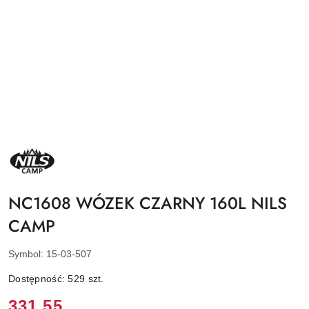
NAZWA
PRODUCENTA:
NILS
CAMP
NC1608 WÓZEK CZARNY 160L NILS
CAMP
Symbol:
15-03-507
Dostępność:
529
szt.
Cena:
331.55