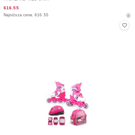
616.55
Cena
Najniższa
Najniższa cena:
616.55
promocyjna:
cena
z
30
dni
przed
obniżką