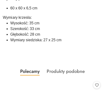
60 x 60 x 6,5 cm
Wymiary krzesła:
Wysokość: 35 cm
Szerokość: 33 cm
Głębokość: 28 cm
Wymiary siedziska: 27 x 25 cm
Produkty
Produkty
Polecamy
Produkty podobne
Pomiń karuzelę produktów
o
o
statusie:
statusie: