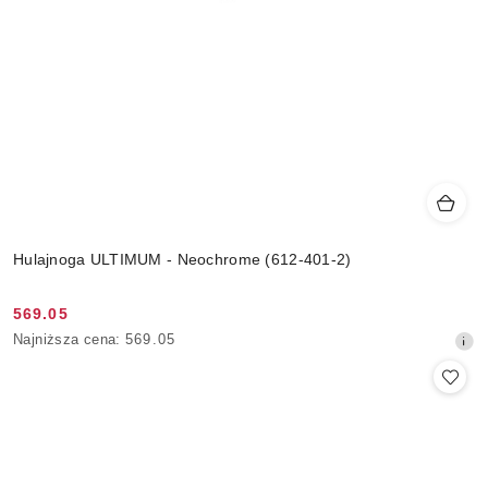
Hulajnoga ULTIMUM - Neochrome (612-401-2)
569.05
Cena
Najniższa
Najniższa cena:
569.05
promocyjna:
cena
z
30
dni
przed
obniżką