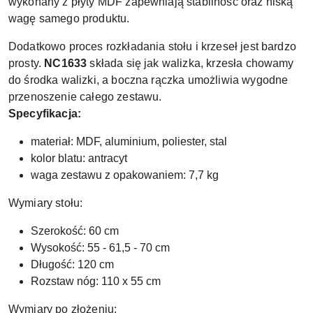
wykonany z płyty MDF zapewniają stabilność oraz niską
wagę samego produktu.
Dodatkowo proces rozkładania stołu i krzeseł jest bardzo
prosty.
NC1633
składa się jak walizka, krzesła chowamy
do środka walizki, a boczna rączka umożliwia wygodne
przenoszenie całego zestawu.
Specyfikacja:
materiał: MDF, aluminium, poliester, stal
kolor blatu: antracyt
waga zestawu z opakowaniem: 7,7 kg
Wymiary stołu:
Szerokość: 60 cm
Wysokość: 55 - 61,5 - 70 cm
Długość: 120 cm
Rozstaw nóg: 110 x 55 cm
Wymiary po złożeniu: