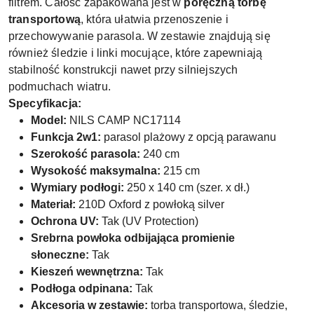
filtrem. Całość zapakowana jest w
poręczną torbę
transportową
, która ułatwia przenoszenie i
przechowywanie parasola. W zestawie znajdują się
również śledzie i linki mocujące, które zapewniają
stabilność konstrukcji nawet przy silniejszych
podmuchach wiatru.
Specyfikacja:
Model:
NILS CAMP NC17114
Funkcja 2w1:
parasol plażowy z opcją parawanu
Szerokość parasola:
240 cm
Wysokość maksymalna:
215 cm
Wymiary podłogi:
250 x 140 cm (szer. x dł.)
Materiał:
210D Oxford z powłoką silver
Ochrona UV:
Tak (UV Protection)
Srebrna powłoka odbijająca promienie
słoneczne:
Tak
Kieszeń wewnętrzna:
Tak
Podłoga odpinana:
Tak
Akcesoria w zestawie:
torba transportowa, śledzie,