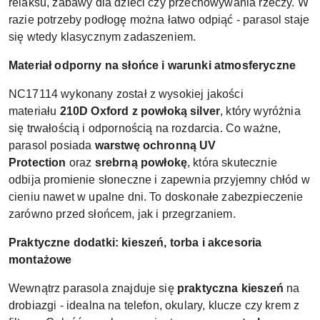
relaksu, zabawy dla dzieci czy przechowywania rzeczy. W
razie potrzeby podłogę można łatwo odpiąć - parasol staje
się wtedy klasycznym zadaszeniem.
Materiał odporny na słońce i warunki atmosferyczne
NC17114 wykonany został z wysokiej jakości
materiału
210D Oxford z powłoką silver
, który wyróżnia
się trwałością i odpornością na rozdarcia. Co ważne,
parasol posiada
warstwę ochronną UV
Protection
oraz
srebrną powłokę
, która skutecznie
odbija promienie słoneczne i zapewnia przyjemny chłód w
cieniu nawet w upalne dni. To doskonałe zabezpieczenie
zarówno przed słońcem, jak i przegrzaniem.
Praktyczne dodatki: kieszeń, torba i akcesoria
montażowe
Wewnątrz parasola znajduje się
praktyczna kieszeń
na
drobiazgi - idealna na telefon, okulary, klucze czy krem z