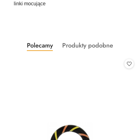
linki mocujące
Produkty
Produkty
Polecamy
Produkty podobne
Pomiń karuzelę produktów
o
o
statusie:
statusie: