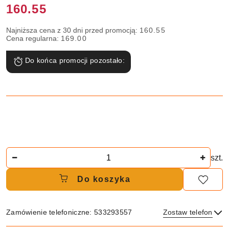
Cena:
160.55
Najniższa cena z 30 dni przed promocją:
160.55
Cena regularna:
169.00
Do końca promocji pozostało:
Ilość
szt.
Do koszyka
Zamówienie telefoniczne: 533293557
Zostaw telefon