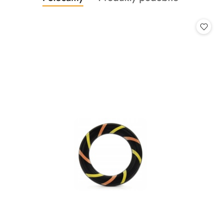
Pomiń karuzelę produktów
o
o
statusie:
statusie: