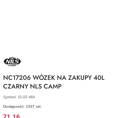
NAZWA
PRODUCENTA:
NILS
CAMP
NC17206 WÓZEK NA ZAKUPY 40L
CZARNY NLS CAMP
Symbol:
15-02-484
Dostępność:
1537
szt.
Cena:
71.16