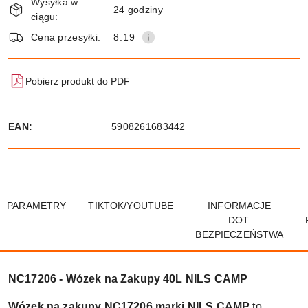
Wysyłka w
i
24 godziny
ciągu:
dostawa
Wyślij
Cena przesyłki:
8.19
Pobierz produkt do PDF
EAN:
5908261683442
PARAMETRY
TIKTOK/YOUTUBE
INFORMACJE
DOT.
BEZPIECZEŃSTWA
NC17206 - Wózek na Zakupy 40L NILS CAMP
Wózek na zakupy NC17206 marki NILS CAMP
to