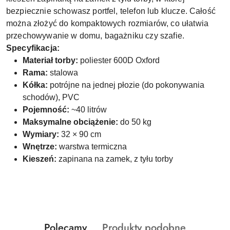
bezpiecznie schowasz portfel, telefon lub klucze. Całość
można złożyć do kompaktowych rozmiarów, co ułatwia
przechowywanie w domu, bagażniku czy szafie.
Specyfikacja:
Materiał torby:
poliester 600D Oxford
Rama:
stalowa
Kółka:
potrójne na jednej płozie (do pokonywania
schodów), PVC
Pojemność:
~40 litrów
Maksymalne obciążenie:
do 50 kg
Wymiary:
32 × 90 cm
Wnętrze:
warstwa termiczna
Kieszeń:
zapinana na zamek, z tyłu torby
Produkty
Produkty
Polecamy
Produkty podobne