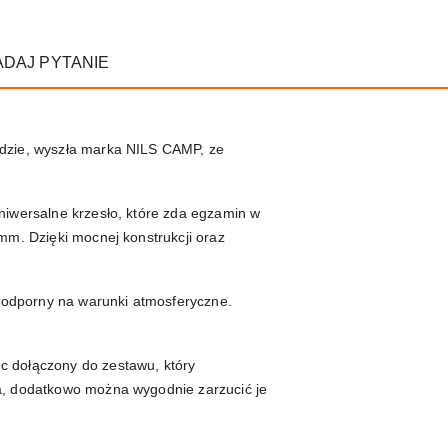
ADAJ PYTANIE
adzie, wyszła marka NILS CAMP, ze
niwersalne krzesło, które zda egzamin w
mm. Dzięki mocnej konstrukcji oraz
i odporny na warunki atmosferyczne.
c dołączony do zestawu, który
ca, dodatkowo można wygodnie zarzucić je