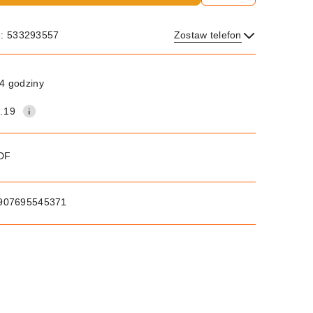
e: 533293557
Zostaw telefon
Wyślij
4 godziny
.19
PDF
907695545371