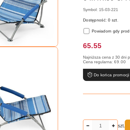
Symbol:
15-03-221
Dostępność:
0
szt.
Powiadom gdy produ
Cena:
65.55
Najniższa cena z 30 dni 
Cena regularna:
69.00
Do końca promocji
Ilość
szt.