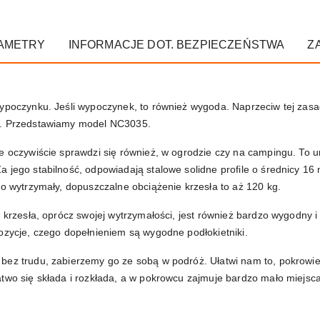
AMETRY
INFORMACJE DOT. BEZPIECZEŃSTWA
Z
wypoczynku. Jeśli wypoczynek, to również wygoda. Naprzeciw tej zas
i. Przedstawiamy model NC3035.
e oczywiście sprawdzi się również, w ogrodzie czy na campingu. To u
 jego stabilność, odpowiadają stalowe solidne profile o średnicy 16 
zo wytrzymały, dopuszczalne obciążenie krzesła to aż 120 kg.
i krzesła, oprócz swojej wytrzymałości, jest również bardzo wygodny 
ozycje, czego dopełnieniem są wygodne podłokietniki.
bez trudu, zabierzemy go ze sobą w podróż. Ułatwi nam to, pokrowie
atwo się składa i rozkłada, a w pokrowcu zajmuje bardzo mało miejs