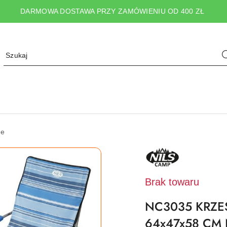
DARMOWA DOSTAWA PRZY ZAMÓWIENIU OD 400 ZŁ
ne
NAZWA
PRODUCENTA:
NILS
CAMP
Brak towaru
NC3035 KRZE
64x47x58 CM