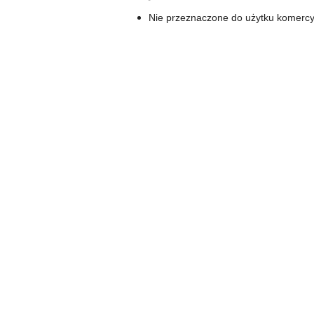
Nie przeznaczone do użytku komerc
Pomiń karuzelę produktów