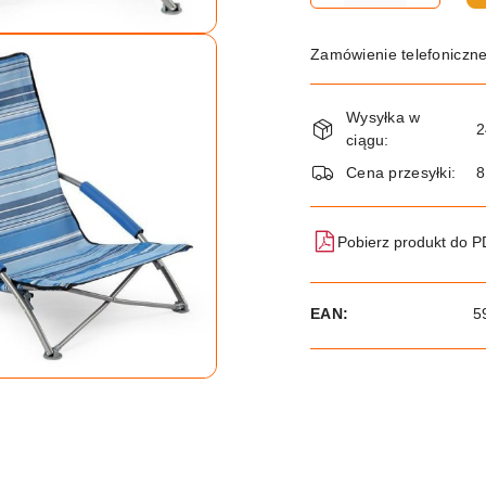
Zamówienie telefoniczn
Dostępność
Wysyłka w
i
2
ciągu:
dostawa
Cena przesyłki:
8
Pobierz produkt do 
EAN:
5