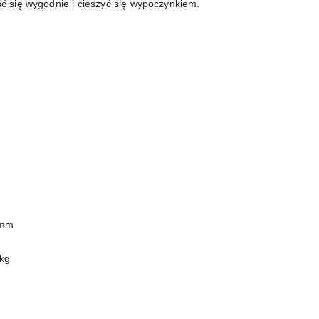
ąść się wygodnie i cieszyć się wypoczynkiem.
 mm
kg