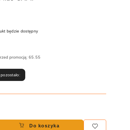
kt będzie dostępny
przed promocją:
65.55
 pozostało:
Do koszyka