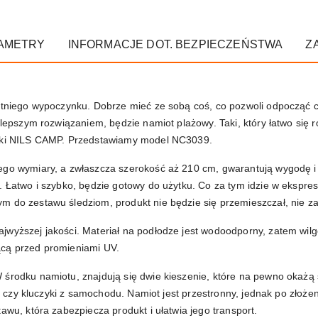
AMETRY
INFORMACJE DOT. BEZPIECZEŃSTWA
Z
letniego wypoczynku. Dobrze mieć ze sobą coś, co pozwoli odpocząć 
jlepszym rozwiązaniem, będzie namiot plażowy. Taki, który łatwo się ro
arki NILS CAMP. Przedstawiamy model NC3039.
ego wymiary, a zwłaszcza szerokość aż 210 cm, gwarantują wygodę i 
a. Łatwo i szybko, będzie gotowy do użytku. Co za tym idzie w eksp
 do zestawu śledziom, produkt nie będzie się przemieszczał, nie zaj
jwyższej jakości. Materiał na podłodze jest wodoodporny, zatem wil
ącą przed promieniami UV.
 środku namiotu, znajdują się dwie kieszenie, które na pewno okażą
fel czy kluczyki z samochodu. Namiot jest przestronny, jednak po złoż
awu, która zabezpiecza produkt i ułatwia jego transport.