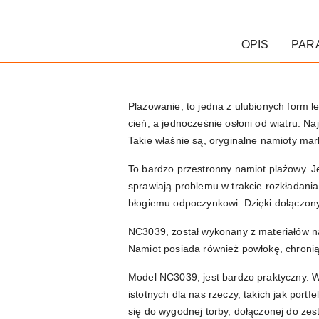
OPIS
PAR
Plażowanie, to jedna z ulubionych form 
cień, a jednocześnie osłoni od wiatru. Na
Takie właśnie są, oryginalne namioty m
To bardzo przestronny namiot plażowy. J
sprawiają problemu w trakcie rozkładani
błogiemu odpoczynkowi. Dzięki dołączonym
NC3039, został wykonany z materiałów na
Namiot posiada również powłokę, chroni
Model NC3039, jest bardzo praktyczny. W
istotnych dla nas rzeczy, takich jak port
się do wygodnej torby, dołączonej do zest