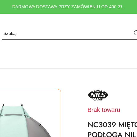
DARMOWA DOSTAWA PRZY ZAMÓWIENIU OD 400 ZŁ
NAZWA
PRODUCENTA:
NILS
CAMP
Brak towaru
NC3039 MIĘ
PODŁOGA NIL