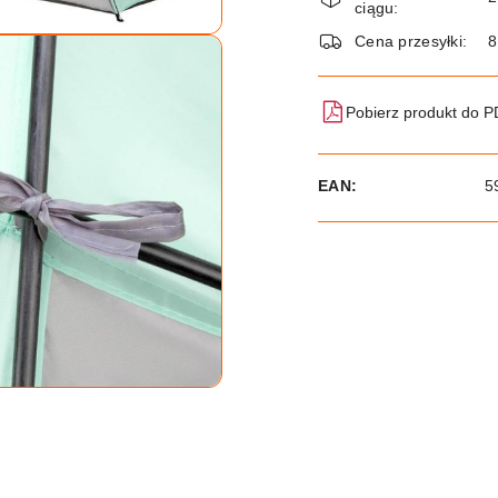
i
ciągu:
dostawa
Cena przesyłki:
8
Pobierz produkt do 
EAN:
5