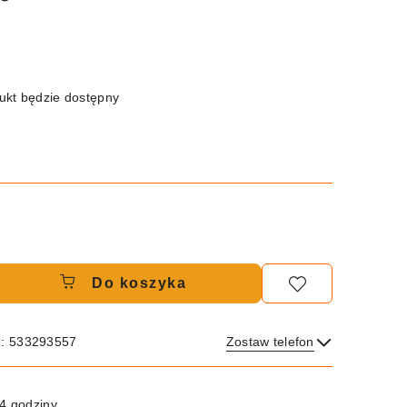
kt będzie dostępny
Do koszyka
e: 533293557
Zostaw telefon
Wyślij
4 godziny