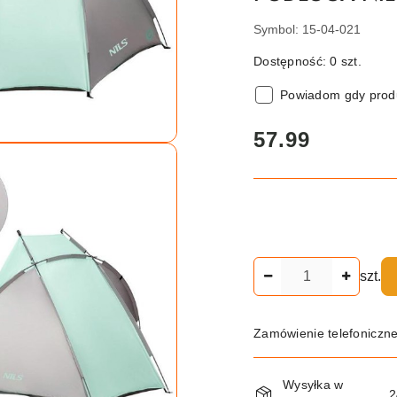
Symbol:
15-04-021
Dostępność:
0
szt.
Powiadom gdy produ
cena:
57.99
Ilość
szt.
Zamówienie telefoniczn
Dostępność
Wysyłka w
2