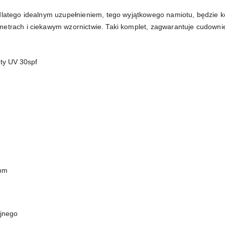
 dlatego idealnym uzupełnieniem, tego wyjątkowego namiotu, będzie
metrach i ciekawym wzornictwie. Taki komplet, zagwarantuje cudowni
nty UV 30spf
 mm
yjnego