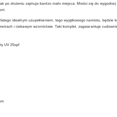
k po złożeniu zajmuje bardzo mało miejsca. Mieści się do wygodnej 
ort.
 dlatego idealnym uzupełnieniem, tego wyjątkowego namiotu, będzie
metrach i ciekawym wzornictwie. Taki komplet, zagwarantuje cudowni
nty UV 25spf
 mm