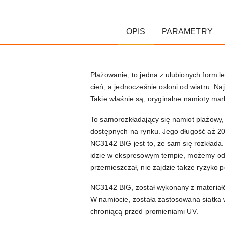
OPIS
PARAMETRY
Plażowanie, to jedna z ulubionych form 
cień, a jednocześnie osłoni od wiatru. Na
Takie właśnie są, oryginalne namioty m
To samorozkładający się namiot plażowy
dostępnych na rynku. Jego długość aż 20
NC3142 BIG jest to, że sam się rozkłada
idzie w ekspresowym tempie, możemy odd
przemieszczał, nie zajdzie także ryzyko p
NC3142 BIG, został wykonany z materiałó
W namiocie, została zastosowana siatka w
chroniącą przed promieniami UV.