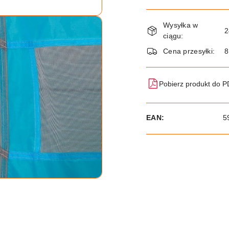
Dostępność
Wysyłka w
i
2
ciągu:
dostawa
Cena przesyłki:
8
Pobierz produkt do 
EAN:
5