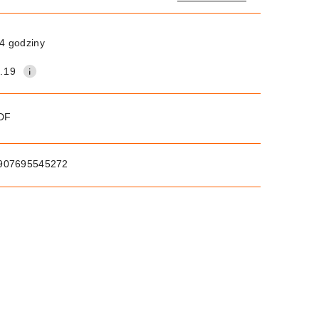
Wyślij
4 godziny
.19
PDF
907695545272