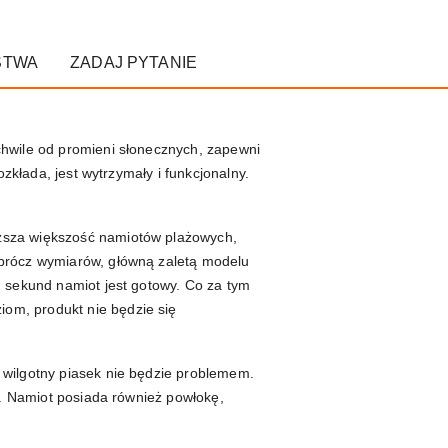
STWA
ZADAJ PYTANIE
chwile od promieni słonecznych, zapewni
zkłada, jest wytrzymały i funkcjonalny.
yższa większość namiotów plażowych,
Oprócz wymiarów, główną zaletą modelu
u sekund namiot jest gotowy. Co za tym
om, produkt nie będzie się
 wilgotny piasek nie będzie problemem.
a. Namiot posiada również powłokę,