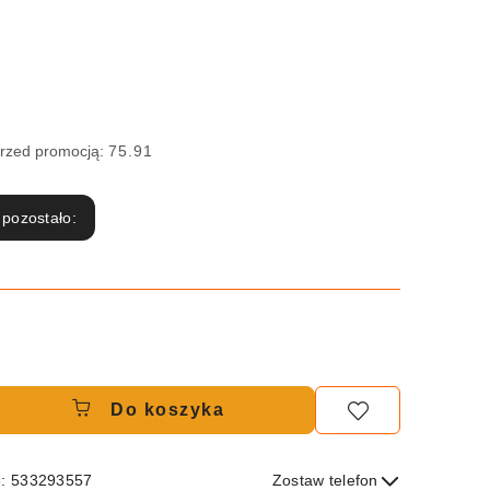
przed promocją:
75.91
 pozostało:
Do koszyka
e: 533293557
Zostaw telefon