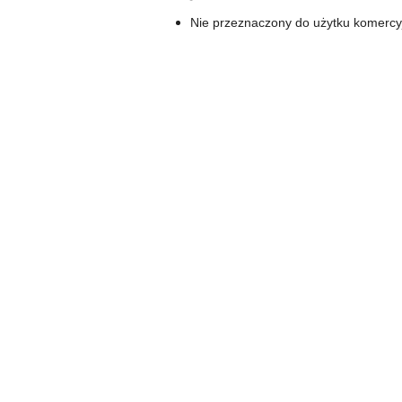
Nie przeznaczony do użytku komerc
Pomiń karuzelę produktów