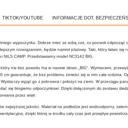
TIKTOK/YOUTUBE
INFORMACJE DOT. BEZPIECZEŃ
letniego wypoczynku. Dobrze mieć ze sobą coś, co pozwoli odpocząć 
jlepszym rozwiązaniem, będzie namiot plażowy. Taki, który łatwo się ro
arki NILS CAMP. Przedstawiamy model NC3142 BIG.
, który nie bez powodu ma w nazwie słowo „BIG". Wymiarami, przew
0 cm gwarantuje, że bez problemu zmieści się w nim cała rodzina. 
. Wystarczy wyjąć go z pokrowca i położyć na ziemi. W przeciągu par
ać się błogiemu odpoczynkowi. Dzięki dołączonym do zestawu śledzi
orwania przez wiatr.
w najwyższej jakości. Materiał na podłodze jest wodoodporny, zatem
entylacyjna, dzięki której w środku cały czas jest przepływ powietrz