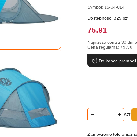
Symbol:
15-04-014
Dostępność:
325
szt.
Cena:
75.91
Najniższa cena z 30 dni 
Cena regularna:
79.90
Do końca promocji
Ilość
szt.
Zamówienie telefoniczn