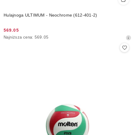
Hulajnoga ULTIMUM - Neochrome (612-401-2)
569.05
Cena
Najniższa
Najniższa cena:
569.05
promocyjna:
cena
z
30
dni
przed
obniżką