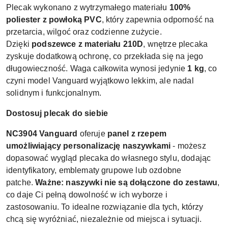
Plecak wykonano z wytrzymałego materiału
100%
poliester z powłoką PVC
, który zapewnia odporność na
przetarcia, wilgoć oraz codzienne zużycie.
Dzięki
podszewce z materiału 210D
, wnętrze plecaka
zyskuje dodatkową ochronę, co przekłada się na jego
długowieczność. Waga całkowita wynosi jedynie
1 kg
, co
czyni model Vanguard wyjątkowo lekkim, ale nadal
solidnym i funkcjonalnym.
Dostosuj plecak do siebie
NC3904 Vanguard
oferuje
panel z rzepem
umożliwiający personalizację naszywkami
- możesz
dopasować wygląd plecaka do własnego stylu, dodając
identyfikatory, emblematy grupowe lub ozdobne
patche.
Ważne: naszywki nie są dołączone do zestawu
,
co daje Ci pełną dowolność w ich wyborze i
zastosowaniu. To idealne rozwiązanie dla tych, którzy
chcą się wyróżniać, niezależnie od miejsca i sytuacji.