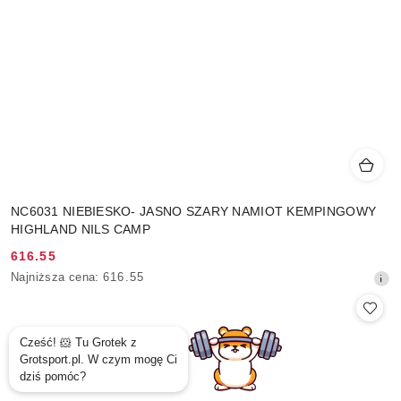
NC6031 NIEBIESKO- JASNO SZARY NAMIOT KEMPINGOWY
HIGHLAND NILS CAMP
616.55
Cena
Najniższa
Najniższa cena:
616.55
promocyjna:
cena
z
30
dni
przed
obniżką