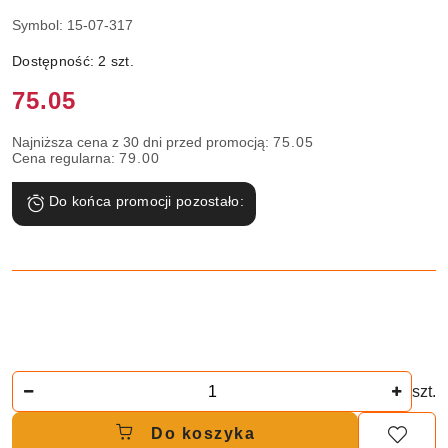
Symbol:
15-07-317
Dostępność:
2
szt.
Cena:
75.05
Najniższa cena z 30 dni przed promocją:
75.05
Cena regularna:
79.00
Do końca promocji pozostało:
Ilość
szt.
Do koszyka