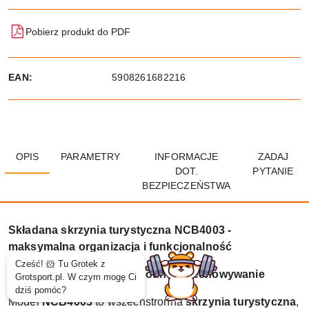
Pobierz produkt do PDF
EAN:
5908261682216
OPIS
PARAMETRY
INFORMACJE
ZADAJ
DOT.
PYTANIE
BEZPIECZEŃSTWA
Składana skrzynia turystyczna NCB4003 -
maksymalna organizacja i funkcjonalność
Większa pojemność i wygodne przechowywanie
Model
NCB4003
to wszechstronna
skrzynia turystyczna
,