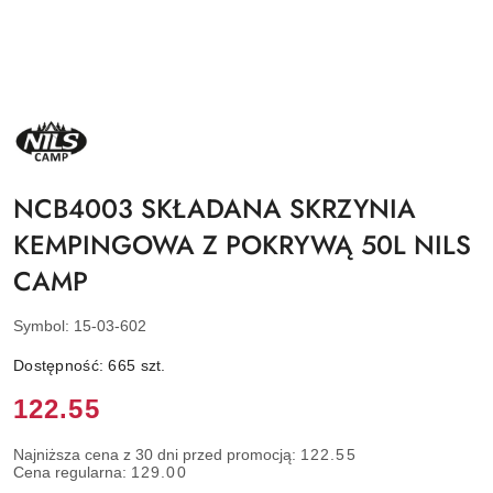
NAZWA
PRODUCENTA:
NILS
CAMP
NCB4003 SKŁADANA SKRZYNIA
KEMPINGOWA Z POKRYWĄ 50L NILS
CAMP
Symbol:
15-03-602
Dostępność:
665
szt.
Cena:
122.55
Najniższa cena z 30 dni przed promocją:
122.55
Cena regularna:
129.00