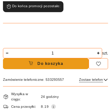
Do końca promocji pozostało:
Ilość
szt.
Do koszyka
Zamówienie telefoniczne: 533293557
Zostaw telefon
Dostępność
Wysyłka w
i
24 godziny
ciągu:
dostawa
Wyślij
Cena przesyłki:
8.19