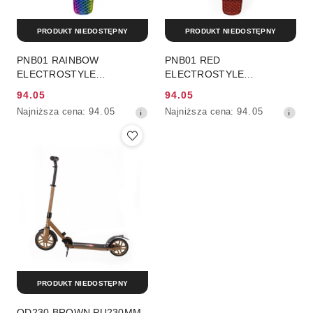
PRODUKT NIEDOSTĘPNY
PRODUKT NIEDOSTĘPNY
PNB01 RAINBOW
PNB01 RED
ELECTROSTYLE
ELECTROSTYLE
PENNYBOARD
PENNYBOARD
94.05
94.05
DESKOROLKA NILS
DESKOROLKA NILS
Cena
Cena
Najniższa
Najniższa
Najniższa cena:
94.05
Najniższa cena:
94.05
EXTREME
EXTREME
promocyjna:
promocyjna:
cena
cena
z
z
30
30
dni
dni
przed
przed
obniżką
obniżką
PRODUKT NIEDOSTĘPNY
QD230 BROWN PU230MM