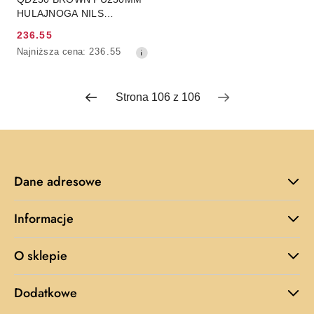
HULAJNOGA NILS
EXTREME
236.55
Cena
Najniższa
Najniższa cena:
236.55
promocyjna:
cena
z
30
dni
przed
obniżką
Dane adresowe
Informacje
O sklepie
Dodatkowe