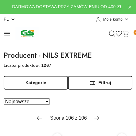
Przejdź do treści głównej
Przejdź do wyszukiwarki
Przejdź do moje konto
Przejdź do menu głównego
Przejdź do stopki
DARMOWA DOSTAWA PRZY ZAMÓWIENIU OD 400 ZŁ
PL
Moje konto
Producent - NILS EXTREME
Liczba produktów:
1267
Kategorie
Filtruj
Zastosowano
Sortuj
według
sortowanie:
Najnowsze.