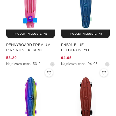
PRODUKT NIEDOSTĘPNY
PRODUKT NIEDOSTĘPNY
PENNYBOARD PREMIUM
PNB01 BLUE
PINK NILS EXTREME
ELECTROSTYLE
PENNYBOARD
53.20
94.05
DESKOROLKA NILS
Cena
Cena
Najniższa
Najniższa
Najniższa cena:
53.2
Najniższa cena:
94.05
EXTREME
promocyjna:
promocyjna:
cena
cena
z
z
30
30
dni
dni
przed
przed
obniżką
obniżką