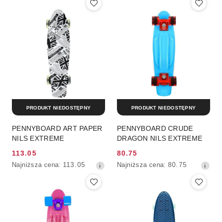
PRODUKT NIEDOSTĘPNY
PRODUKT NIEDOSTĘPNY
PENNYBOARD ART PAPER
PENNYBOARD CRUDE
NILS EXTREME
DRAGON NILS EXTREME
113.05
80.75
Cena
Cena
Najniższa
Najniższa
Najniższa cena:
113.05
Najniższa cena:
80.75
promocyjna:
promocyjna:
cena
cena
z
z
30
30
dni
dni
przed
przed
obniżką
obniżką