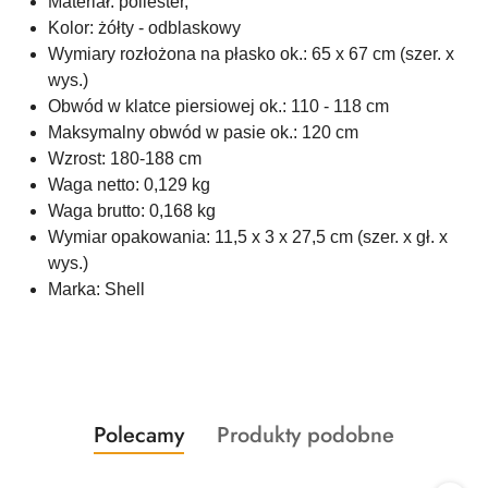
Materiał: poliester,
Kolor: żółty - odblaskowy
Wymiary rozłożona na płasko ok.: 65 x 67 cm (szer. x
wys.)
Obwód w klatce piersiowej ok.: 110 - 118 cm
Maksymalny obwód w pasie ok.: 120 cm
Wzrost: 180-188 cm
Waga netto: 0,129 kg
Waga brutto: 0,168 kg
Wymiar opakowania: 11,5 x 3 x 27,5 cm (szer. x gł. x
wys.)
Marka: Shell
Produkty
Produkty
Polecamy
Produkty podobne
Pomiń karuzelę produktów
o
o